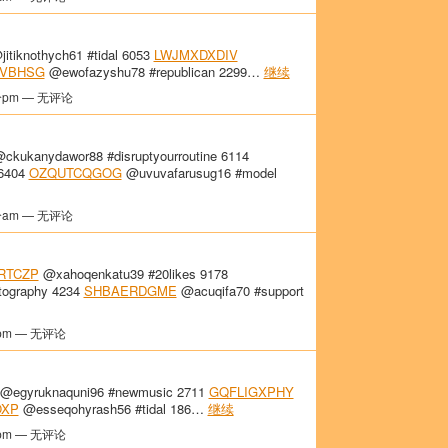
itiknothych61 #tidal 6053
LWJMXDXDIV
BVBHSG
@ewofazyshu78 #republican 2299…
继续
分pm — 无评论
ckukanydawor88 #disruptyourroutine 6114
 6404
OZQUTCQGOG
@uvuvafarusug16 #model
分am — 无评论
RTCZP
@xahoqenkatu39 #20likes 9178
tography 4234
SHBAERDGME
@acuqifa70 #support
pm — 无评论
@egyruknaquni96 #newmusic 2711
GQFLIGXPHY
OXP
@esseqohyrash56 #tidal 186…
继续
pm — 无评论