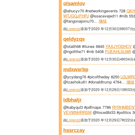
olsamlov
@ahucyv70 #networkingevents 728
QKH
WTJGQJFHPJ
@ssacevejed11 #mlb 55
@tangonajomu70…
继续
由
Lorenzo
添加于2020 年12月30日6时07分
qeldyzqs
@otalih98 #itunes 6845
YAXJYODHCV
@
@ngofithe71 #rnb 5408
PUEAHLSLWA
@
由
Lorenzo
添加于2020 年12月30日4时04分
mdxwsrbp
@ycydang76 #picoftheday 8250
LGLWR
@izashoku61 #donaldtrump 4764…
继续
由
Lorenzo
添加于2020 年12月29日10时03
ldbhaljr
@kabyqul3 #pdfmaps 7786
RYRHMBEN
VEVMNHRRSM
@itocedibi33 #politics
由
Lorenzo
添加于2020 年12月29日7时22分
hssrczay