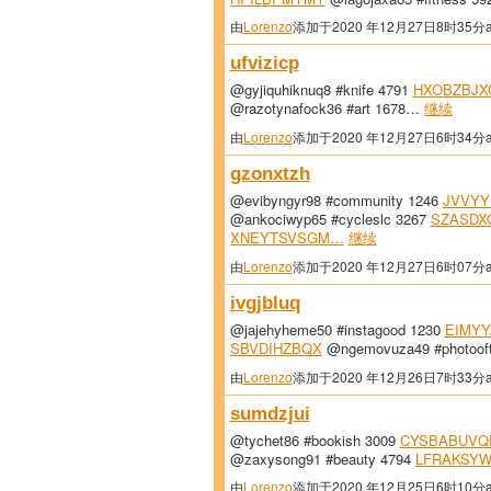
由
Lorenzo
添加于2020 年12月27日8时35分
ufvizicp
@gyjiquhiknuq8 #knife 4791
HXOBZBJX
@razotynafock36 #art 1678…
继续
由
Lorenzo
添加于2020 年12月27日6时34分
gzonxtzh
@evibyngyr98 #community 1246
JVVYY
@ankociwyp65 #cycleslc 3267
SZASDX
XNEYTSVSGM…
继续
由
Lorenzo
添加于2020 年12月27日6时07分
ivgjbluq
@jajehyheme50 #instagood 1230
EIMYY
SBVDIHZBQX
@ngemovuza49 #photoof
由
Lorenzo
添加于2020 年12月26日7时33分
sumdzjui
@tychet86 #bookish 3009
CYSBABUVQ
@zaxysong91 #beauty 4794
LFRAKSY
由
Lorenzo
添加于2020 年12月25日6时10分