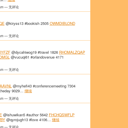
am — 无评论
QE
@kiryss13 #bookish 2505
OWMDIBLOND
am — 无评论
IYFZF
@dycahiwog19 #travel 1826
RHOMALZQAP
OMGL
@vucuqi61 #orlandovenue 4171
am — 无评论
AAVNL
@myhefi43 #conferencemeeting 7304
theday 9029…
继续
am — 无评论
E
@ishuwikan5 #author 5642
FHCHQSWFLP
WBY
@qyrojugh13 #love 4106…
继续
am — 无评论