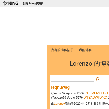
创建 Ning 网络!
爱达荷州立大学
Chinese Association of Idaho State 
首页
我的页面
成员
照片
视频
所有的博客帖子
我的博客
Lorenzo 的博
leqnuwsg
@ezoro52 #potus 2569
OUPMMZKEDG
@apyzo59 #cute 5279
WTZADWFWKC
@
由
Lorenzo
添加于2020 年12月31日6时15分