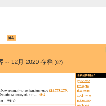
中国学生学者联谊会
University (CAISU)
论坛
博客
帮助
ISU
客 -- 12月 2020 存档
(87)
最新的博客贴子
yplsnmsa
kmiqjgfa
tkwizwim
@uwhenamuth40 #milwaukee 6570
SNLZZBCZPJ
otathe13 #newyork 4110…
继续
xbcjmwno
pddmumoj
am — 无评论
aaclkvsz