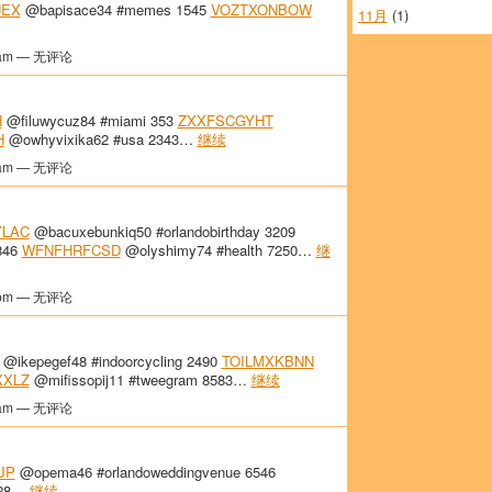
UEX
@bapisace34 #memes 1545
VOZTXONBOW
11月
(1)
am — 无评论
H
@filuwycuz84 #miami 353
ZXXFSCGYHT
H
@owhyvixika62 #usa 2343…
继续
am — 无评论
YLAC
@bacuxebunkiq50 #orlandobirthday 3209
846
WFNFHRFCSD
@olyshimy74 #health 7250…
继
pm — 无评论
@ikepegef48 #indoorcycling 2490
TOILMXKBNN
XXLZ
@mifissopij11 #tweegram 8583…
继续
am — 无评论
JP
@opema46 #orlandoweddingvenue 6546
928…
继续