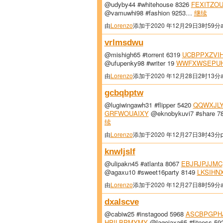
@udyby44 #whitehouse 8326
FEXITZO
@vamuwhi98 #fashion 9253…
继续
由
Lorenzo
添加于2020 年12月29日3时59分
vrlmsdwu
@mishigh65 #torrent 6319
UCBPPXZVI
@ufupenky98 #writer 19
WWFXWSEPU
由
Lorenzo
添加于2020 年12月28日2时13分
gcbqbptw
@lugiwingawh31 #flipper 5420
QQWXJL
GRFWOUAIXY
@eknobykuvi7 #share 7
续
由
Lorenzo
添加于2020 年12月27日3时43分
knwljslf
@ulipakn45 #atlanta 8067
EBJRJPJJMC
@agaxu10 #sweet16party 8149
LKSIHN
由
Lorenzo
添加于2020 年12月27日8时59分
dxalscve
@cabiw25 #instagood 5968
ASCBPGPH
HPILBPMYMY
@lagojaxa65 #fitness 5