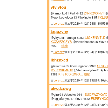
vfvivfou
@lymonko91 #art 4482
LYNRQVXNVF
@j
@wenkovydodal13 #linkinbio 815
FKLS
由
Lorenzo
添加于2020 年12月24日11时53
txquzyhy
@ykytuci1 #maga 5253
JJGKENMTLD
@
XGZAFZGFYB
@thexishaposs36 #love
5959…
继续
由
Lorenzo
添加于2020 年12月24日11时32
lbhznxcd
@exomiss85 #comingsoon 9328
SRYGL
MVRGSKMLOD
@dethawotydez81 #pho
1382
KFSTCDKDGO…
继续
由
Lorenzo
添加于2020 年12月23日9时36分
okwdzuwg
@girar34 #ebooks 9841
EUOFWZYQVX
@logijafuhynu17 #love 4642
FSPEYHO
由
Lorenzo
添加于2020 年12月23日3时08分