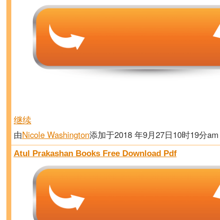
继续
由
Nicole Washington
添加于2018 年9月27日10时19分a
Atul Prakashan Books Free Download Pdf