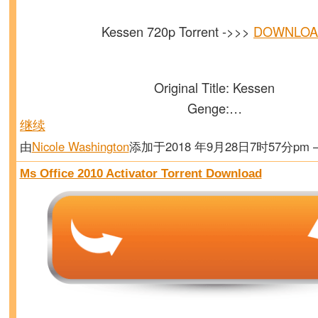
Kessen 720p Torrent ->>>
DOWNLOA
Original Title: Kessen
Genge:…
继续
由
Nicole Washington
添加于2018 年9月28日7时57分pm
Ms Office 2010 Activator Torrent Download