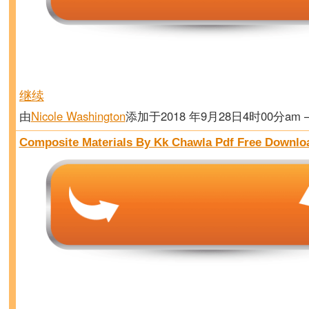
继续
由
Nicole Washington
添加于2018 年9月28日4时00分am
Composite Materials By Kk Chawla Pdf Free Downlo