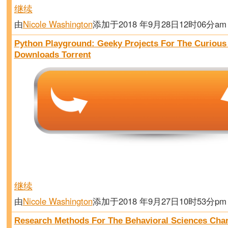
继续
由
Nicole Washington
添加于2018 年9月28日12时06分a
Python Playground: Geeky Projects For The Curiou
Downloads Torrent
继续
由
Nicole Washington
添加于2018 年9月27日10时53分p
Research Methods For The Behavioral Sciences Char