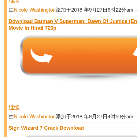
继续
由
Nicole Washington
添加于2018 年9月27日6时22分am
Download Batman V Superman: Dawn Of Justice (En
Movie In Hindi 720p
继续
由
Nicole Washington
添加于2018 年9月27日4时50分am
Sign Wizard 7 Crack Download