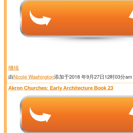
继续
由
Nicole Washington
添加于2018 年9月27日12时03分a
Akron Churches: Early Architecture Book 23