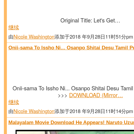
Original Title: Let's Get…
继续
由
Nicole Washington
添加于2018 年9月28日11时51分p
Onii-sama To Issho Ni... Osanpo Shitai Desu Tamil 
Onii-sama To Issho Ni... Osanpo Shitai Desu Tami
>>>
DOWNLOAD (Mirror…
继续
由
Nicole Washington
添加于2018 年9月28日11时14分p
Malayalam Movie Download He Appears! Naruto Uzu