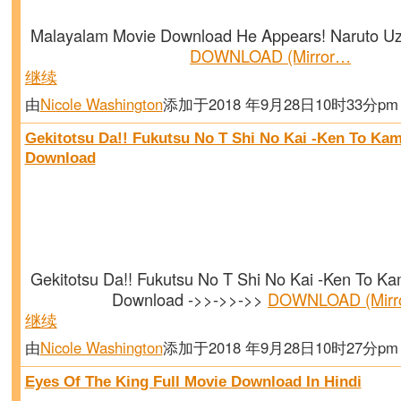
Malayalam Movie Download He Appears! Naruto Uz
DOWNLOAD (Mirror…
继续
由
Nicole Washington
添加于2018 年9月28日10时33分p
Gekitotsu Da!! Fukutsu No T Shi No Kai -Ken To K
Download
Gekitotsu Da!! Fukutsu No T Shi No Kai -Ken To 
Download ->>->>->>
DOWNLOAD (Mirr
继续
由
Nicole Washington
添加于2018 年9月28日10时27分p
Eyes Of The King Full Movie Download In Hindi