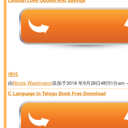
Lesbian Love Quotes And Sayings
继续
由
Nicole Washington
添加于2018 年9月28日4时51分am
C Language In Telugu Book Free Download