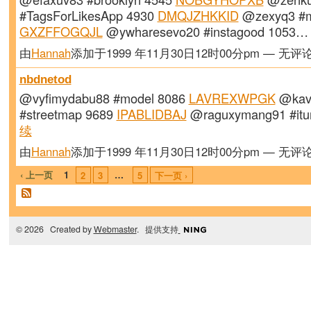
#TagsForLikesApp 4930
DMQJZHKKID
@zexyq3 #m
GXZFFOGQJL
@ywharesevo20 #instagood 1053
由
Hannah
添加于1999 年11月30日12时00分pm — 无评
nbdnetod
@vyfimydabu88 #model 8086
LAVREXWPGK
@kav
#streetmap 9689
IPABLIDBAJ
@raguxymang91 #it
续
由
Hannah
添加于1999 年11月30日12时00分pm — 无评
‹ 上一页
1
…
2
3
5
下一页 ›
© 2026 Created by
Webmaster
. 提供支持