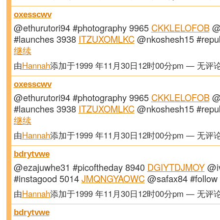
oxesscwv
@ethurutori94 #photography 9965
CKKLELOFOB
@d
#launches 3938
ITZUXOMLKC
@nkoshesh15 #repu
继续
由
Hannah
添加于1999 年11月30日12时00分pm — 无评
oxesscwv
@ethurutori94 #photography 9965
CKKLELOFOB
@d
#launches 3938
ITZUXOMLKC
@nkoshesh15 #repu
继续
由
Hannah
添加于1999 年11月30日12时00分pm — 无评
bdrytvwe
@ezajuwhe31 #picoftheday 8940
DGIYTDJMOY
@i
#instagood 5014
JMQNGYAOWC
@safax84 #follo
由
Hannah
添加于1999 年11月30日12时00分pm — 无评
bdrytvwe