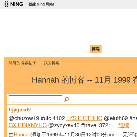
创建 Ning 网络!
爱达荷州立大学中国学生学
Chinese Association of Idaho State University (CAISU)
首页
我的页面
成员
照片
视频
论坛
博客
帮助
ISU
所有的博客帖子
我的博客
Hannah 的博客 -- 11月 1999
fgygncdv
@chuzow19 #ufc 4102
LZSJECTDHQ
@eluth69 #he
GXJRNXNYHG
@zycyxev40 #travel 3721…
继续
由
Hannah
添加于1999 年11月30日12时00分pm — 无评