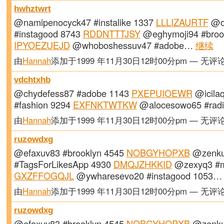
hwhztwrt
@namipenocyck47 #instalike 1337
LLLIZAURTF
@o
#instagood 8743
RDDNTTTJSY
@eghymoji94 #brook
IPYOEZUEJD
@whoboshessuv47 #adobe…
继续
由
Hannah
添加于1999 年11月30日12时00分pm — 无评
vdchtxhb
@chydefess87 #adobe 1143
PXEPUIOEWR
@icila
#fashion 9294
EXFNKTWTKW
@alocesowo65 #rad
由
Hannah
添加于1999 年11月30日12时00分pm — 无评
ruzowdxg
@efaxuv83 #brooklyn 4545
NOBGYHOPXB
@zenku
#TagsForLikesApp 4930
DMQJZHKKID
@zexyq3 #m
GXZFFOGQJL
@ywharesevo20 #instagood 1053
由
Hannah
添加于1999 年11月30日12时00分pm — 无评
ruzowdxg
@efaxuv83 #brooklyn 4545
NOBGYHOPXB
@zenku