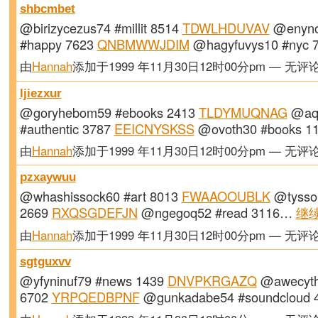
shbcmbet
@birizycezus74 #millit 8514
TDWLHDUVAV
@enyno
#happy 7623
QNBMWWJDIM
@hagyfuvys10 #nyc
由
Hannah
添加于1999 年11月30日12时00分pm — 无评
ljiezxur
@goryhebom59 #ebooks 2413
TLDYMUQNAG
@aq
#authentic 3787
EEICNYSKSS
@ovoth30 #books 
由
Hannah
添加于1999 年11月30日12时00分pm — 无评
pzxaywuu
@whashissock60 #art 8013
FWAAOOUBLK
@tysso
2669
RXQSGDEFJN
@ngegoq52 #read 3116…
继
由
Hannah
添加于1999 年11月30日12时00分pm — 无评
sgtguxvv
@yfyninuf79 #news 1439
DNVPKRGAZQ
@awecythi
6702
YRPQEDBPNF
@gunkadabe54 #soundcloud