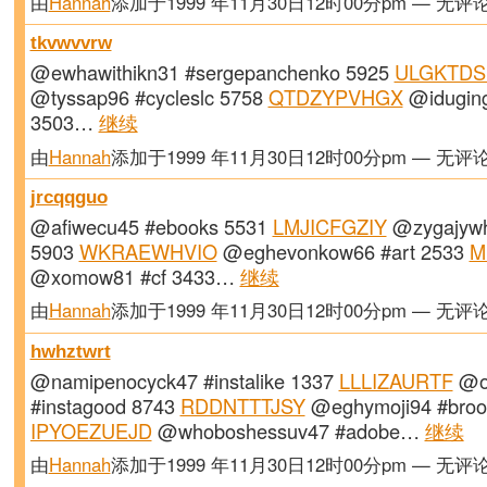
由
Hannah
添加于1999 年11月30日12时00分pm — 无评
tkvwvvrw
@ewhawithikn31 #sergepanchenko 5925
ULGKTDS
@tyssap96 #cycleslc 5758
QTDZYPVHGX
@idugin
3503…
继续
由
Hannah
添加于1999 年11月30日12时00分pm — 无评
jrcqqguo
@afiwecu45 #ebooks 5531
LMJICFGZIY
@zygajywh
5903
WKRAEWHVIO
@eghevonkow66 #art 2533
M
@xomow81 #cf 3433…
继续
由
Hannah
添加于1999 年11月30日12时00分pm — 无评
hwhztwrt
@namipenocyck47 #instalike 1337
LLLIZAURTF
@o
#instagood 8743
RDDNTTTJSY
@eghymoji94 #brook
IPYOEZUEJD
@whoboshessuv47 #adobe…
继续
由
Hannah
添加于1999 年11月30日12时00分pm — 无评