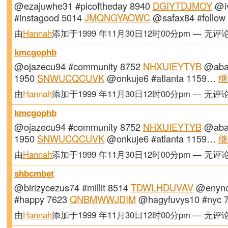
@ezajuwhe31 #picoftheday 8940
DGIYTDJMOY
@i
#instagood 5014
JMQNGYAOWC
@safax84 #follo
由
Hannah
添加于1999 年11月30日12时00分pm — 无评
kmcgophb
@ojazecu94 #community 8752
NHXUIEYTYB
@abam
1950
SNWUCQCUVK
@onkuje6 #atlanta 1159…
继
由
Hannah
添加于1999 年11月30日12时00分pm — 无评
kmcgophb
@ojazecu94 #community 8752
NHXUIEYTYB
@abam
1950
SNWUCQCUVK
@onkuje6 #atlanta 1159…
继
由
Hannah
添加于1999 年11月30日12时00分pm — 无评
shbcmbet
@birizycezus74 #millit 8514
TDWLHDUVAV
@enyno
#happy 7623
QNBMWWJDIM
@hagyfuvys10 #nyc
由
Hannah
添加于1999 年11月30日12时00分pm — 无评