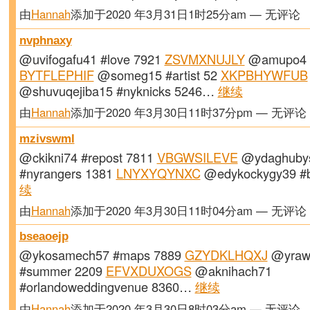
由
Hannah
添加于2020 年3月31日1时25分am — 无评论
nvphnaxy
@uvifogafu41 #love 7921
ZSVMXNUJLY
@amupo4 #
BYTFLEPHIF
@someg15 #artist 52
XKPBHYWFUB
@shuvuqejiba15 #nyknicks 5246…
继续
由
Hannah
添加于2020 年3月30日11时37分pm — 无评论
mzivswml
@ckikni74 #repost 7811
VBGWSILEVE
@ydaghuby
#nyrangers 1381
LNYXYQYNXC
@edykockygy39 #
续
由
Hannah
添加于2020 年3月30日11时04分am — 无评论
bseaoejp
@ykosamech57 #maps 7889
GZYDKLHQXJ
@yraw
#summer 2209
EFVXDUXOGS
@aknihach71
#orlandoweddingvenue 8360…
继续
由
Hannah
添加于2020 年3月30日8时03分am — 无评论