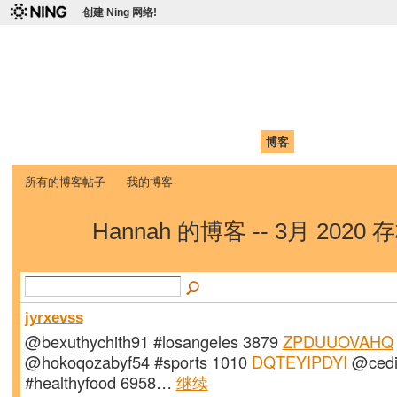
创建 Ning 网络!
爱达荷州立大学中国学生学
Chinese Association of Idaho State University (CAISU)
首页
我的页面
成员
照片
视频
论坛
博客
帮助
ISU
所有的博客帖子
我的博客
Hannah 的博客 -- 3月 2020 
jyrxevss
@bexuthychith91 #losangeles 3879
ZPDUUOVAHQ
@hokoqozabyf54 #sports 1010
DQTEYIPDYI
@cedi
#healthyfood 6958…
继续