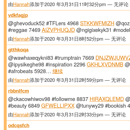
由
Hannah
添加于2020 年3月31日11时32分pm — 无评论
vdkfagjp
@ghevoduck52 #TFLers 4968
STKKWFMIZH
@qoz
#reggae 7469
AIZVPHUQJD
@ngigixekyk31 #mode
由
Hannah
添加于2020 年3月31日8时52分pm — 无评论
gtthkoqa
@wawhaxeqykni83 #trumptrain 7669
DNJZWJUWV
@ipysikeghe98 #inspiration 2296
GKHLXVDNMB
@z
#afrobeats 5928…
继续
由
Hannah
添加于2020 年3月31日2时59分pm — 无评论
rbbnlfcm
@ckacowhiwov98 #followme 8837
HIRAXQLEMD
@f
#beauty 6849
GFWELLIPXX
@tunywy29 #bookish
由
Hannah
添加于2020 年3月31日2时33分pm — 无评论
odcqsfch