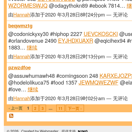
WZORMESWJQ
@odagythokn89 #ebook 7814…
继
由
Hannah
添加于2020 年3月28日8时24分pm — 无评论
beqwmztg
@codonickyxy30 #hiphop 2227
UEVCKOSCKI
@use
#orlandovenue 2490
EYJHDXUAXR
@eqicihex94 #
1883…
继续
由
Hannah
添加于2020 年3月28日2时13分pm — 无评论
pzwzdfoe
@assuwhumawh48 #comingsoon 248
KARXEJOZP
@hodelolikuca75 #food 1357
JEWMQWEZWF
@ela
#love…
继续
由
Hannah
添加于2020 年3月28日9时02分am — 无评论
‹ 上一页
1
…
2
3
11
下一页 ›
© 2026 Created by
Webmaster
. 提供支持