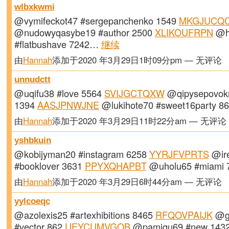
wlbxkwmi
@vymifeckot47 #sergepanchenko 1549
MKGJUCQ
@nudowyqasybe19 #author 2500
XLIKOUFRPN
@h
#flatbushave 7242…
继续
由
Hannah
添加于2020 年3月29日1时09分pm — 无评论
unnudctt
@uqifu38 #love 5564
SVIJGCTQXW
@qipysepovokn
1394
AASJPNWJNE
@lukihote70 #sweet16party 
由
Hannah
添加于2020 年3月29日11时22分am — 无评论
yshbkuin
@kobijyman20 #instagram 6258
YYRJFVPRTS
@ir
#booklover 3631
PPYXQHAPBT
@uholu65 #miami
由
Hannah
添加于2020 年3月29日6时44分am — 无评论
yylcoeqc
@azolexis25 #artexhibitions 8465
RFQOVPAIJK
@gh
#vector 862
UEYCUMVGOB
@pamiqu69 #new 143