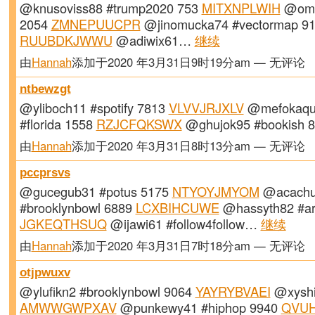
@knusoviss88 #trump2020 753
MITXNPLWIH
@omy
2054
ZMNEPUUCPR
@jinomucka74 #vectormap 9
RUUBDKJWWU
@adiwix61…
继续
由
Hannah
添加于2020 年3月31日9时19分am — 无评论
ntbewzgt
@yliboch11 #spotify 7813
VLVVJRJXLV
@mefokaq
#florida 1558
RZJCFQKSWX
@ghujok95 #bookish
由
Hannah
添加于2020 年3月31日8时13分am — 无评论
pccprsvs
@gucegub31 #potus 5175
NTYOYJMYOM
@acachu
#brooklynbowl 6889
LCXBIHCUWE
@hassyth82 #ar
JGKEQTHSUQ
@ijawi61 #follow4follow…
继续
由
Hannah
添加于2020 年3月31日7时18分am — 无评论
otjpwuxv
@ylufikn2 #brooklynbowl 9064
YAYRYBVAEI
@xyshi
AMWWGWPXAV
@punkewy41 #hiphop 9940
QVUH