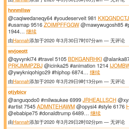
hnnmllsw
@caqiwedaneqy64 #youdeserveit 981
KXQGNDCT
#usamap 9516
ZOIMPFFGGW
@mawywugosh85 #p
1944…
继续
由
Hannah
添加于2020 年3月30日7时07分am — 无评论
wvjoeott
@qyvynki74 #travel 5105
BDKGANRHKI
@alanka87
PRKJMMPZBJ
@icinka25 #animation 1214
IJOMB
@ywykniqohigo29 #hiphop 6874…
继续
由
Hannah
添加于2020 年3月29日9时13分pm — 无评论
otjybicv
@anguqodo0 #milwaukee 6999
JRHEALLSCH
@xys
#artist 7545
ADMNTEHAWM
@opysi4 #style 6176
@ebabipe75 #donaldtrump 6489…
继续
由
Hannah
添加于2020 年3月29日2时02分pm — 无评论