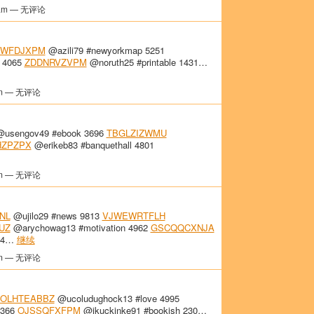
am — 无评论
DWFDJXPM
@azili79 #newyorkmap 5251
 4065
ZDDNRVZVPM
@noruth25 #printable 1431…
m — 无评论
usengov49 #ebook 3696
TBGLZIZWMU
ZPZPX
@erikeb83 #banquethall 4801
m — 无评论
NL
@ujilo29 #news 9813
VJWEWRTFLH
UZ
@arychowag13 #motivation 4962
GSCQQCXNJA
834…
继续
m — 无评论
OLHTEABBZ
@ucoludughock13 #love 4995
6366
OJSSQFXFPM
@ikuckinke91 #bookish 230…