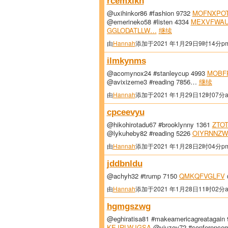
rcemxlkn
@uxihinkor86 #fashion 9732
MOFNXPO
@emerineko58 #listen 4334
MEXVFWA
GGLODATLLW…
继续
由
Hannah
添加于2021 年1月29日9时14分p
ilmkynms
@acomynox24 #stanleycup 4993
MOBF
@avixizeme3 #reading 7856…
继续
由
Hannah
添加于2021 年1月29日12时07分
cpceevyu
@hikohirotadu67 #brooklynny 1361
ZTO
@lykuheby82 #reading 5226
OIYRNNZW
由
Hannah
添加于2021 年1月28日2时04分p
jddbnldu
@achyh32 #trump 7150
QMKQFVGLFV
由
Hannah
添加于2021 年1月28日11时02分
hgmgszwg
@eghiratisa81 #makeamericagreatagain
KEJRLWJGSA
@yjuzov72 #conferencem