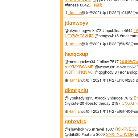
#fitness 8642…
继续
由
Hannah
添加于2021 年1月28日10时53分
jtkmwoyv
@ckysecogyvekn72 #republican 4644
L
UGYWHDAVUM
@ocagywh15 #makeamer
由
Hannah
添加于2021 年1月28日5时52分a
haxqcxup
@mosegaxiwa34 #follow 7517
QORIWG
VHXMYBCNME
@whowu36 #love 5667
WDFHHNQVVG
@qoghodyl84 #orlandop
由
Hannah
添加于2021 年1月27日10时28分
dkmrpniu
@jypukadyng15 #brooklynbridge 7672
E
@yxutef20 #bestoftheday 2187
CNGXF
由
Hannah
添加于2021 年1月27日6时40分p
qnhxvfrd
@shawhokn75 #travel 1607
RSNRVECG
@thihi85 #nature 8669
SNXFYUHVQR
@