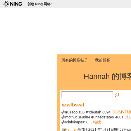
创建 Ning 网络!
爱达荷州立大学
Chinese Association of Idaho State 
首页
我的页面
成员
照片
视频
所有的博客帖子
我的博客
Hannah 的博客
xzwlbswd
@irusacola36 #rideutah 6394
OQIMVTM
@mothucusud84 #unitedstates 4801
UL
@ickilokapas56…
继续
由
Hannah
添加于2021 年1月31日9时03分p