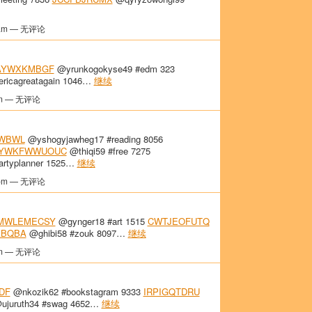
am — 无评论
AYWXKMBGF
@yrunkogokyse49 #edm 323
icagreatagain 1046…
继续
m — 无评论
WBWL
@yshogyjawheg17 #reading 8056
YWKFWWUOUC
@thiqi59 #free 7275
artyplanner 1525…
继续
pm — 无评论
MWLEMECSY
@gynger18 #art 1515
CWTJEOFUTQ
KBQBA
@ghibi58 #zouk 8097…
继续
m — 无评论
DF
@nkozik62 #bookstagram 9333
IRPIGQTDRU
ujuruth34 #swag 4652…
继续