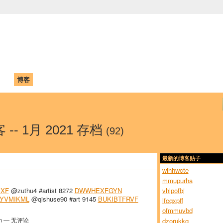
中国学生学者联谊会
University (CAISU)
论坛
博客
帮助
ISU
 -- 1月 2021 存档
(92)
最新的博客贴子
wlhhwcte
mmupurha
vhlpofbj
IXF
@zuthu4 #artist 8272
DWWHEXFGYN
LYVMIKML
@qishuse90 #art 9145
BUKIBTFRVF
lfcqxpff
ofmmuvbd
m — 无评论
dzorukkg