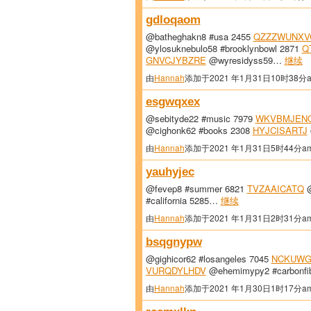
gdloqaom
@batheghakn8 #usa 2455
QZZZWUNXV
@ylosuknebulo58 #brooklynbowl 2871
Q
GNVCJYBZRE
@wyresidyss59…
继续
由
Hannah
添加于2021 年1月31日10时38分
esgwqxex
@sebityde22 #music 7979
WKVBMJEN
@cighonk62 #books 2308
HYJCISARTJ
由
Hannah
添加于2021 年1月31日5时44分a
yauhyjec
@fevep8 #summer 6821
TVZAAICATQ
@
#california 5285…
继续
由
Hannah
添加于2021 年1月31日2时31分a
bsqgnypw
@gighicor62 #losangeles 7045
NCKUWG
VURQDYLHDV
@ehemimypy2 #carbonfi
由
Hannah
添加于2021 年1月30日1时17分a