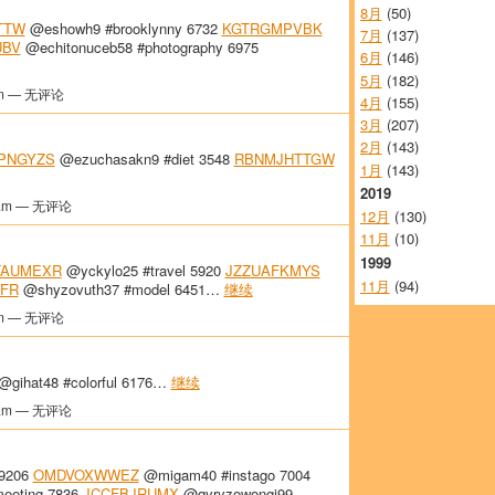
8月
(50)
TTW
@eshowh9 #brooklynny 6732
KGTRGMPVBK
7月
(137)
UBV
@echitonuceb58 #photography 6975
6月
(146)
5月
(182)
m — 无评论
4月
(155)
3月
(207)
2月
(143)
PNGYZS
@ezuchasakn9 #diet 3548
RBNMJHTTGW
1月
(143)
2019
am — 无评论
12月
(130)
11月
(10)
1999
TAUMEXR
@yckylo25 #travel 5920
JZZUAFKMYS
11月
(94)
FR
@shyzovuth37 #model 6451…
继续
m — 无评论
@gihat48 #colorful 6176…
继续
am — 无评论
 9206
OMDVOXWWEZ
@migam40 #instago 7004
eeting 7836
JCCFBJRUMX
@qyryzowongi99