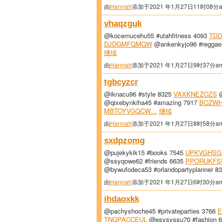
由
Hannah
添加于2021 年1月27日11时08分
vhaqzguk
@kocemucehu55 #utahfitness 4093
TD
DJDGMFQMQW
@ankenkyjo96 #reggae
继续
由
Hannah
添加于2021 年1月27日9时37分a
tgbcyzcr
@iknacu96 #style 8325
VAXKNEZOZS
@
@qixebynkiha45 #amazing 7917
BOZWH
MBTOYVGQCW…
继续
由
Hannah
添加于2021 年1月27日8时58分a
sxdpzomg
@pujekykik15 #books 7545
UPKVGHSG
@ssyqowe62 #friends 6635
PPORUKFS
@bywufodeca53 #orlandopartyplanner 
由
Hannah
添加于2021 年1月27日6时30分a
ihdaoxkk
@pachyshoche45 #privateparties 3766
E
TNQPACCEUL
@esysyssu70 #fashion 