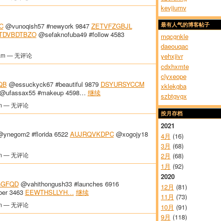
kevjiumv
C
@vunoqish57 #newyork 9847
ZETVFZGBJL
最有人气的博客帖子
TDVBDTBZO
@sefaknofuba49 #follow 4583
mqcgnkle
daeouqac
am — 无评论
yehxjivr
cdxhxmte
clyxeope
QB
@essuckyck67 #beautiful 9879
DSYURSYCCM
xklekgba
@ufassax55 #makeup 4598…
继续
szbtgvgx
m — 无评论
按月存档
2021
ynegom2 #florida 6522
AUJRQVKDPC
@xogojy18
4月
(16)
3月
(68)
m — 无评论
2月
(68)
1月
(92)
2020
GFQD
@vahithongush33 #launches 6916
12月
(81)
ber 3463
EEWTHSLLYH…
继续
11月
(73)
m — 无评论
10月
(91)
9月
(118)