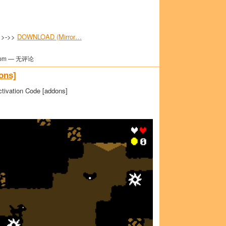
>>->>
DOWNLOAD (Mirror…
pm — 无评论
ons]
tivation Code [addons]