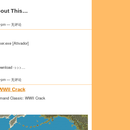
out This…
分pm — 无评论
er.exe [Ativador]
wnload ->>>…
分pm — 无评论
WWII Crack
mmand Classic: WWII Crack