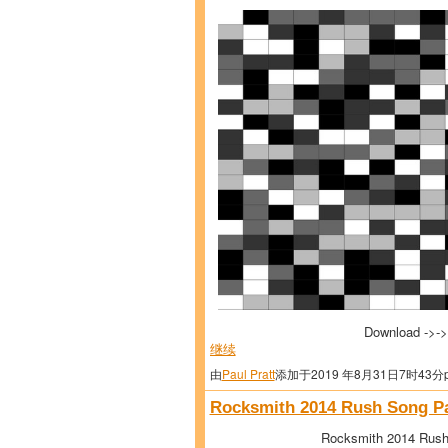
Download ->-
继续
由
Paul Pratt
添加于2019 年8月31日7时43分
Rocksmith 2014 Rush Song Pa
Rocksmith 2014 Rush