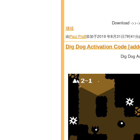
Download ->>-
继续
由
Paul Pratt
添加于2019 年8月31日7时41分
Dig Dog Activation Code [add
Dig Dog Ac