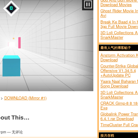
Download Movies
Ghost Rider Movie In
Avi
Break Ke Baad 4 In H
3gp Full Movie Down
3D Loli Collections A
SnarkMaster
最有人气的博客帖子
Anstorm Activation 
Download
Counter-Strike Globa
Offensive V1.34.5.4
+AutoUpdate PC
Yaara Naal Baharan
Song Download
3D Loli Collections A
SnarkMaster
>>
DOWNLOAD (Mirror #1)
CRACK Gimp-8 8 18-
Exe
Globalink Power Tran
out This…
6.4.1.rar Download
TimeCluster Full Cra
分pm — 无评论
按月存档