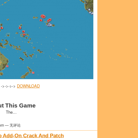
 ->->->->
DOWNLOAD
t This Game
The…
pm — 无评论
co Add-On Crack And Patch