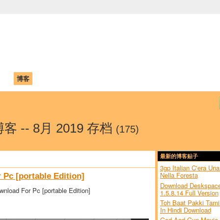
中国学生学者联谊会
University (CAISU)
论坛
博客
帮助
ISU
的博客 -- 8月 2019 存档
(175)
最新的博客贴子
3gp Italian C'era Una
Nella Foresta
Pc [portable Edition]
Download Deskspac
load For Pc [portable Edition]
1.5.8.14 Full Version
Toh Baat Pakki Tami
In Hindi Download
God And Gun Movie 