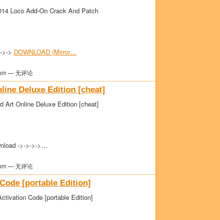
1014 Loco Add-On Crack And Patch
>->->
DOWNLOAD (Mirror…
pm — 无评论
ine Deluxe Edition [cheat]
 Art Online Deluxe Edition [cheat]
nload ->->->->…
pm — 无评论
 Code [portable Edition]
ctivation Code [portable Edition]