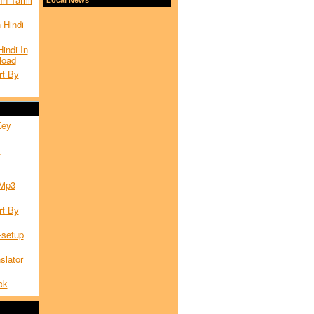
 Hindi
indi In
load
rt By
Key
l
 Mp3
rt By
setup
slator
ck