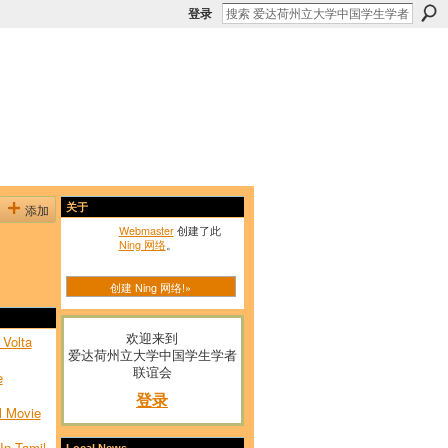
登录
添加
关于
Webmaster
创建了此
Ning 网络
。
创建 Ning 网络!»
欢迎来到
 Volta
爱达荷州立大学中国学生学者
联谊会
e
登录
l Movie
In Tamil
Local News