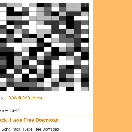
>->->
DOWNLOAD (Mirror…
pm — 无评论
ck II .exe Free Download
 Song Pack II .exe Free Download