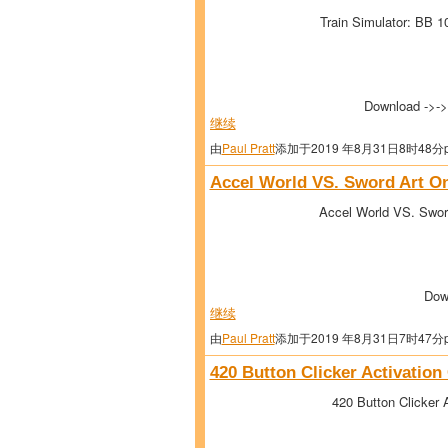
Train Simulator: BB 
Download ->-
继续
由
Paul Pratt
添加于2019 年8月31日8时48分
Accel World VS. Sword Art Onl
Accel World VS. Sword
Dow
继续
由
Paul Pratt
添加于2019 年8月31日7时47分
420 Button Clicker Activation
420 Button Clicker A