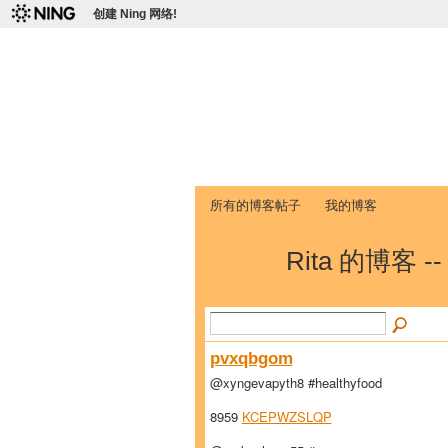
创建 Ning 网络!
爱达荷州立大学
Chinese Association of Idaho State 
首页
我的页面
成员
照片
视频
所有的博客帖子
我的博客
Rita 的博客 -
pvxqbgom
@xyngevapyth8 #healthyfood
8959
KCEPWZSLQP