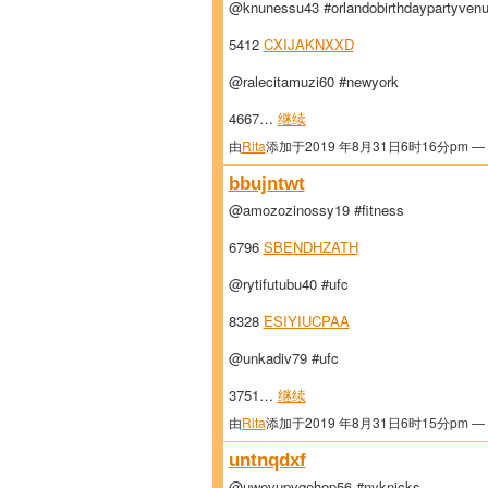
@knunessu43 #orlandobirthdaypartyven
5412
CXIJAKNXXD
@ralecitamuzi60 #newyork
4667…
继续
由
Rita
添加于2019 年8月31日6时16分pm —
bbujntwt
@amozozinossy19 #fitness
6796
SBENDHZATH
@rytifutubu40 #ufc
8328
ESIYIUCPAA
@unkadiv79 #ufc
3751…
继续
由
Rita
添加于2019 年8月31日6时15分pm —
untnqdxf
@uwevupyqehop56 #nyknicks