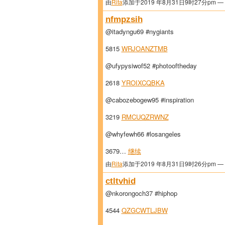
由
Rita
添加于2019 年8月31日9时27分pm —
nfmpzsih
@itadyngu69 #nygiants
5815
WRJOANZTMB
@ufypysiwof52 #photooftheday
2618
YROIXCQBKA
@cabozebogew95 #inspiration
3219
RMCUQZRWNZ
@whyfewh66 #losangeles
3679…
继续
由
Rita
添加于2019 年8月31日9时26分pm —
ctltvhid
@nkorongoch37 #hiphop
4544
QZGCWTLJBW