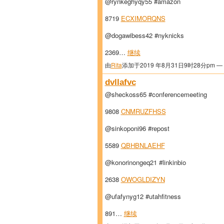
@rynkeghyqy55 #amazon
8719
ECXIMORQNS
@dogawibess42 #nyknicks
2369…
继续
由
Rita
添加于2019 年8月31日9时28分pm —
dvllafvc
@sheckoss65 #conferencemeeting
9808
CNMRUZFHSS
@sinkoponi96 #repost
5589
QBHBNLAEHF
@konorinongeq21 #linkinbio
2638
OWOGLDIZYN
@ufafynyg12 #utahfitness
891…
继续