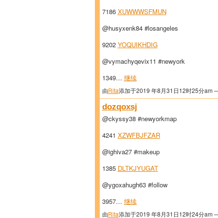
7186
XUWWWSFMUN
@husyxenk84 #losangeles
9202
YOQUIKHDIG
@vymachyqevix11 #newyork
1349…
继续
由
Rita
添加于2019 年8月31日12时25分am 
dozqoxsj
@ckyssy38 #newyorkmap
4241
XZWFBJFZAR
@ighiva27 #makeup
1385
DLTKJYUGAT
@ygoxahugh63 #follow
3957…
继续
由
Rita
添加于2019 年8月31日12时24分am 