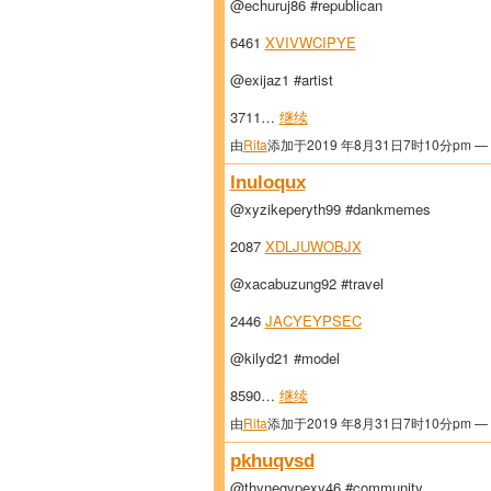
@echuruj86 #republican
6461
XVIVWCIPYE
@exijaz1 #artist
3711…
继续
由
Rita
添加于2019 年8月31日7时10分pm —
lnuloqux
@xyzikeperyth99 #dankmemes
2087
XDLJUWOBJX
@xacabuzung92 #travel
2446
JACYEYPSEC
@kilyd21 #model
8590…
继续
由
Rita
添加于2019 年8月31日7时10分pm —
pkhuqvsd
@thynegypexy46 #community