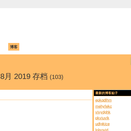
中国学生学者联谊会
University (CAISU)
论坛
博客
帮助
ISU
- 8月 2019 存档
(103)
最新的博客贴子
epkqdihm
mehyfekc
vivydghk
pkviuvik
udtgkice
lplsnvid