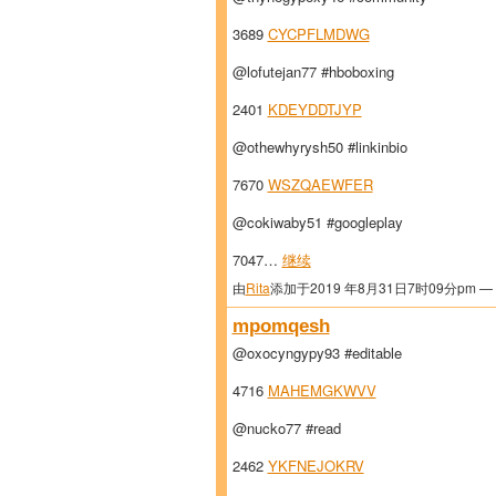
3689
CYCPFLMDWG
@lofutejan77 #hboboxing
2401
KDEYDDTJYP
@othewhyrysh50 #linkinbio
7670
WSZQAEWFER
@cokiwaby51 #googleplay
7047…
继续
由
Rita
添加于2019 年8月31日7时09分pm —
mpomqesh
@oxocyngypy93 #editable
4716
MAHEMGKWVV
@nucko77 #read
2462
YKFNEJOKRV