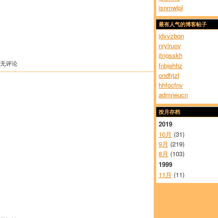
isnmwlpl
最有人气的博客帖子
jdxvzbqn
nrylruov
jtngsskh
 无评论
fnbjehhz
ondfrjzf
hhfocfnv
admneucn
按月存档
2019
10月
(31)
9月
(219)
8月
(103)
1999
11月
(11)