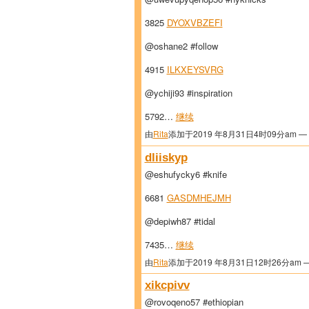
3825
DYOXVBZEFI
@oshane2 #follow
4915
ILKXEYSVRG
@ychiji93 #inspiration
5792…
继续
由
Rita
添加于2019 年8月31日4时09分am —
dliiskyp
@eshufycky6 #knife
6681
GASDMHEJMH
@depiwh87 #tidal
7435…
继续
由
Rita
添加于2019 年8月31日12时26分am 
xikcpivv
@rovoqeno57 #ethiopian