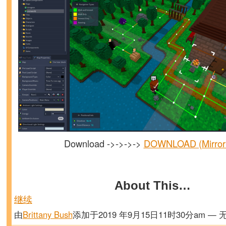
Download ->->->->
DOWNLOAD (Mirror
About This…
继续
由
Brittany Bush
添加于2019 年9月15日11时30分am — 