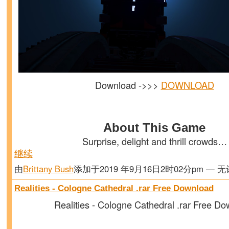
Download ->>>
DOWNLOAD
About This Game
Surprise, delight and thrill crowds…
继续
由
Brittany Bush
添加于2019 年9月16日2时02分pm — 
Realities - Cologne Cathedral .rar Free Download
Realities - Cologne Cathedral .rar Free D