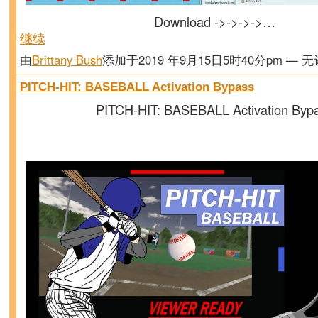
Download ->->->->…
继续
由
Brittany Bush
添加于2019 年9月15日5时40分pm — 
PITCH-HIT: BASEBALL Activation Bypass
PITCH-HIT: BASEBALL Activation Byp