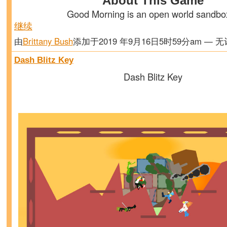
About This Game
Good Morning is an open world sandb
继续
由
Brittany Bush
添加于2019 年9月16日5时59分am — 
Dash Blitz Key
Dash Blitz Key