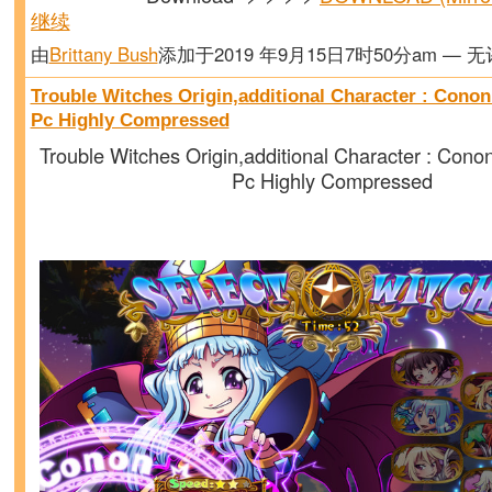
继续
由
Brittany Bush
添加于2019 年9月15日7时50分am — 
Trouble Witches Origin,additional Character : Cono
Pc Highly Compressed
Trouble Witches Origin,additional Character : Con
Pc Highly Compressed