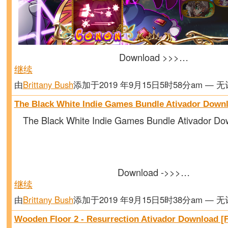
Download >>>…
继续
由
Brittany Bush
添加于2019 年9月15日5时58分am — 
The Black White Indie Games Bundle Ativador Down
The Black White Indie Games Bundle Ativador Do
Download ->>>…
继续
由
Brittany Bush
添加于2019 年9月15日5时38分am — 
Wooden Floor 2 - Resurrection Ativador Download [