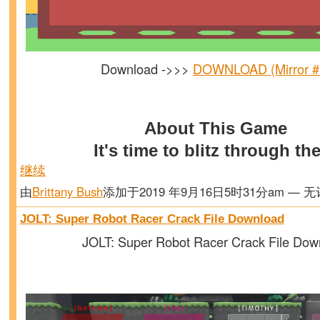
Download ->>>
DOWNLOAD (Mirror #
About This Game
It's time to blitz through t
继续
由
Brittany Bush
添加于2019 年9月16日5时31分am — 
JOLT: Super Robot Racer Crack File Download
JOLT: Super Robot Racer Crack File Dow