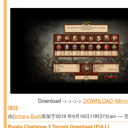
Download ->->->->
DOWNLOAD (Mirr
继续
由
Brittany Bush
添加于2019 年9月16日11时27分am — 
Rugby Challenge 3 Torrent Download [FULL]