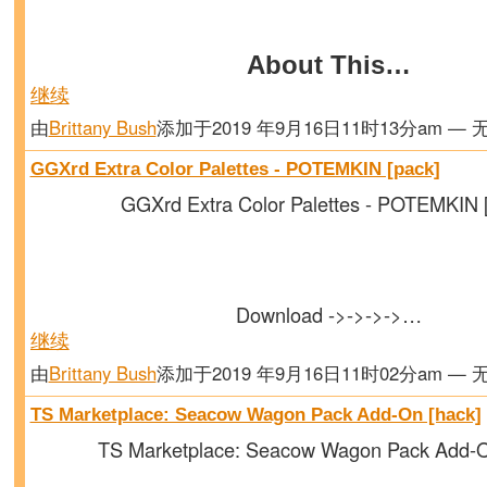
About This…
继续
由
Brittany Bush
添加于2019 年9月16日11时13分am — 
GGXrd Extra Color Palettes - POTEMKIN [pack]
GGXrd Extra Color Palettes - POTEMKIN 
Download ->->->->…
继续
由
Brittany Bush
添加于2019 年9月16日11时02分am — 
TS Marketplace: Seacow Wagon Pack Add-On [hack]
TS Marketplace: Seacow Wagon Pack Add-O