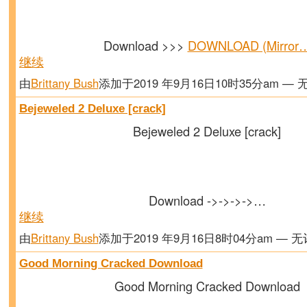
Download >>>
DOWNLOAD (Mirror
继续
由
Brittany Bush
添加于2019 年9月16日10时35分am — 
Bejeweled 2 Deluxe [crack]
Bejeweled 2 Deluxe [crack]
Download ->->->->…
继续
由
Brittany Bush
添加于2019 年9月16日8时04分am — 
Good Morning Cracked Download
Good Morning Cracked Download