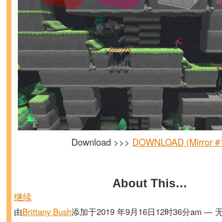
Download >>>
DOWNLOAD (Mirror #
About This…
继续
由
Brittany Bush
添加于2019 年9月16日12时36分am — 