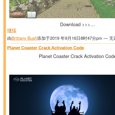
Download >>>…
继续
由
Brittany Bush
添加于2019 年9月16日8时47分pm — 
Planet Coaster Crack Activation Code
Planet Coaster Crack Activation Cod