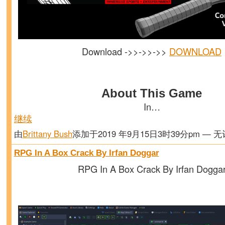
Download ->>->>->>
DOWNLOAD
About This Game
In…
继续
由
Brittany Bush
添加于2019 年9月15日3时39分pm — 
RPG In A Box Crack By Irfan Doggar
RPG In A Box Crack By Irfan Dogga