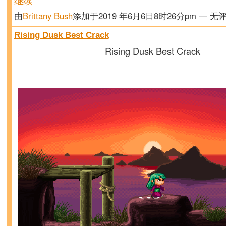
继续
由
Brittany Bush
添加于2019 年6月6日8时26分pm — 无
Rising Dusk Best Crack
Rising Dusk Best Crack