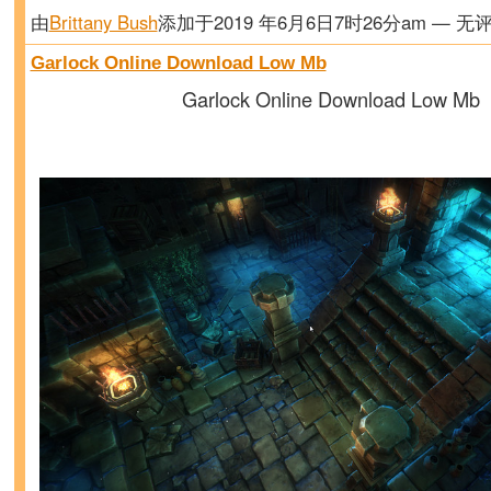
由
Brittany Bush
添加于2019 年6月6日7时26分am — 无
Garlock Online Download Low Mb
Garlock Online Download Low Mb