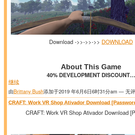
Download ->>->>->>
DOWNLOAD
About This Game
40% DEVELOPMENT DISCOUNT
继续
由
Brittany Bush
添加于2019 年6月6日6时31分am — 无
CRAFT: Work VR Shop Ativador Download [Passwor
CRAFT: Work VR Shop Ativador Download [P