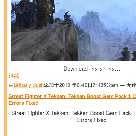
Download ->>->>->>…
继续
由
Brittany Bush
添加于2019 年6月6日7时35分am — 无
Street Fighter X Tekken: Tekken Boost Gem Pack 1 Cr
Errors Fixed
Street Fighter X Tekken: Tekken Boost Gem Pack 1 
Errors Fixed