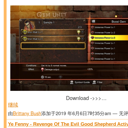
Download ->>>…
继续
由
Brittany Bush
添加于2019 年6月6日7时35分am — 无
Ye Fenny - Revenge Of The Evil Good Shepherd Activ