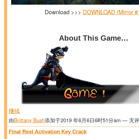
Download >>>
DOWNLOAD (Mirror #
About This Game…
继续
由
Brittany Bush
添加于2019 年6月6日6时51分am — 无
Final Rest Activation Key Crack