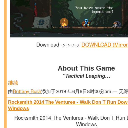
Download ->->->->
DOWNLOAD (Mirror
About This Game
"Tactical Leaping…
继续
由
Brittany Bush
添加于2019 年6月6日8时00分am — 无
Rocksmith 2014 The Ventures - Walk Don T Run Dow
Windows
Rocksmith 2014 The Ventures - Walk Don T Run
Windows