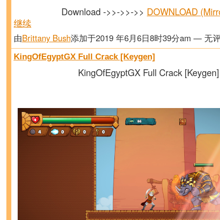
Download ->>->>->>
DOWNLOAD (Mirr
继续
由
Brittany Bush
添加于2019 年6月6日8时39分am — 无
KingOfEgyptGX Full Crack [Keygen]
KingOfEgyptGX Full Crack [Keygen]