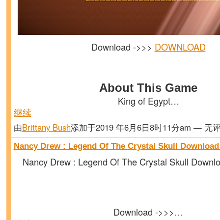
Download ->>>
DOWNLOAD
About This Game
King of Egypt…
继续
由
Brittany Bush
添加于2019 年6月6日8时11分am — 无
Nancy Drew : Legend Of The Crystal Skull Download
Nancy Drew : Legend Of The Crystal Skull Downl
Download ->>>…