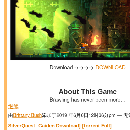
Download ->->->->
DOWNLOAD
About This Game
Brawling has never been more…
继续
由
Brittany Bush
添加于2019 年6月6日12时36分pm — 
SilverQuest: Gaiden Download] [torrent Full]