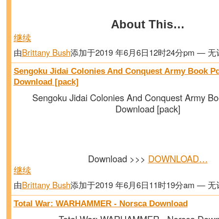
About This…
继续
由
Brittany Bush
添加于2019 年6月6日12时24分pm — 
Sengoku Jidai Colonies And Conquest Army Book Pd
Download [pack]
Sengoku Jidai Colonies And Conquest Army Bo
Download [pack]
Download >>>
DOWNLOAD…
继续
由
Brittany Bush
添加于2019 年6月6日11时19分am — 
Total War: WARHAMMER - Norsca Download
Total War: WARHAMMER - Norsca Down