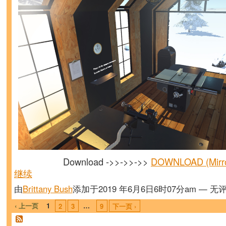
Download ->>->>->>
DOWNLOAD (Mirr
继续
由
Brittany Bush
添加于2019 年6月6日6时07分am — 无
‹ 上一页
1
…
2
3
9
下一页 ›