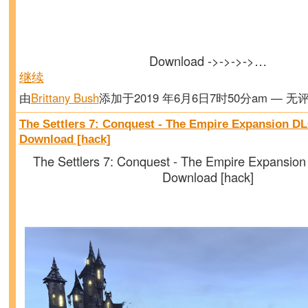
Download ->->->->…
继续
由
Brittany Bush
添加于2019 年6月6日7时50分am — 无
The Settlers 7: Conquest - The Empire Expansion DL
Download [hack]
The Settlers 7: Conquest - The Empire Expansion
Download [hack]