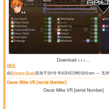
Download >>>…
继续
由
Brittany Bush
添加于2019 年6月6日9时02分am — 无
Oscar Mike VR [serial Number]
Oscar Mike VR [serial Number]