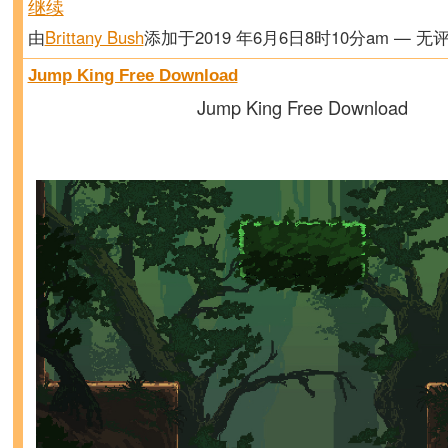
继续
由
Brittany Bush
添加于2019 年6月6日8时10分am — 无
Jump King Free Download
Jump King Free Download