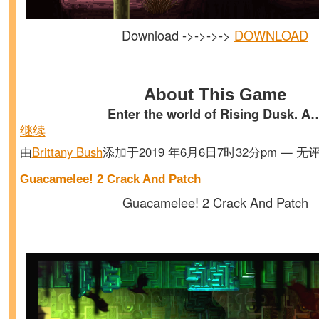
Download ->->->->
DOWNLOAD
About This Game
Enter the world of Rising Dusk. A
继续
由
Brittany Bush
添加于2019 年6月6日7时32分pm — 无
Guacamelee! 2 Crack And Patch
Guacamelee! 2 Crack And Patch