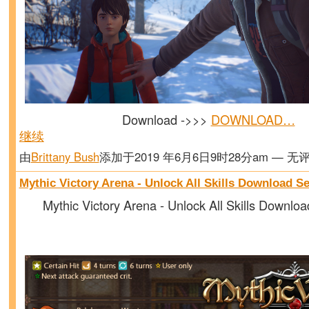
Download ->>>
DOWNLOAD…
继续
由
Brittany Bush
添加于2019 年6月6日9时28分am — 无
Mythic Victory Arena - Unlock All Skills Download S
Mythic Victory Arena - Unlock All Skills Downlo