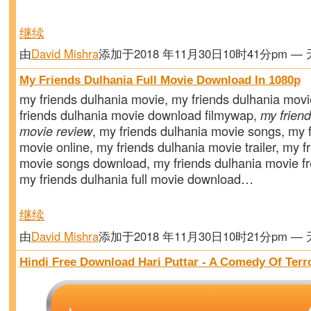
继续
由
David Mishra
添加于2018 年11月30日10时41分pm —
My Friends Dulhania Full Movie Download In 1080p
my friends dulhania movie, my friends dulhania mov
friends dulhania movie download filmywap,
my friend
movie review
, my friends dulhania movie songs, my 
movie online, my friends dulhania movie trailer, my f
movie songs download, my friends dulhania movie f
my friends dulhania full movie download…
继续
由
David Mishra
添加于2018 年11月30日10时21分pm —
Hindi Free Download Hari Puttar - A Comedy Of Terr