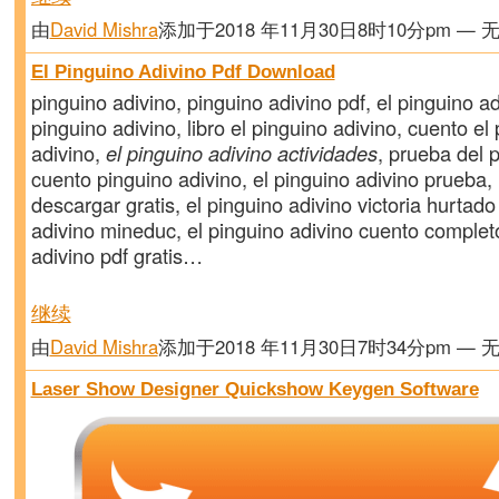
由
David Mishra
添加于2018 年11月30日8时10分pm — 
El Pinguino Adivino Pdf Download
pinguino adivino, pinguino adivino pdf, el pinguino ad
pinguino adivino, libro el pinguino adivino, cuento el
adivino,
el pinguino adivino actividades
, prueba del 
cuento pinguino adivino, el pinguino adivino prueba,
descargar gratis, el pinguino adivino victoria hurtado
adivino mineduc, el pinguino adivino cuento completo
adivino pdf gratis…
继续
由
David Mishra
添加于2018 年11月30日7时34分pm — 
Laser Show Designer Quickshow Keygen Software