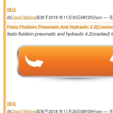
继续
由
David Mishra
添加于2018 年11月30日6时25分pm — 
Festo Fluidsim Pneumatic And Hydraulic 4 2(Cracke
festo fluidsim pneumatic and hydraulic 4.2(cracked
继续
由
David Mishra
添加于2018 年11月30日6时09分pm — 