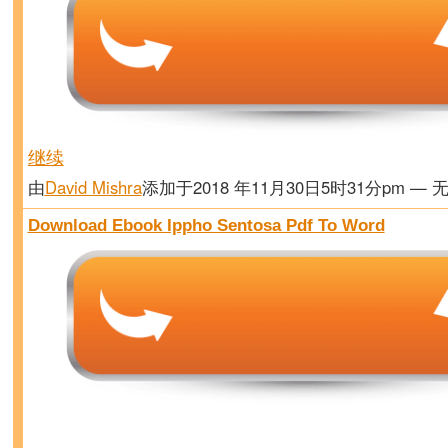
继续
由
David Mishra
添加于2018 年11月30日5时31分pm — 
Download Ebook Ippho Sentosa Pdf To Word