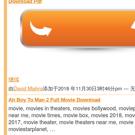
Download Pdf
继续
由
David Mishra
添加于2018 年11月30日3时46分pm — 
Ah Boy To Man 2 Full Movie Download
movie, movies in theaters, movies bollywood, movie
near me, movie times, movie box, movies 2018, mov
2017, movie theater, movie theaters near me, movie 
moviestarplanet, …