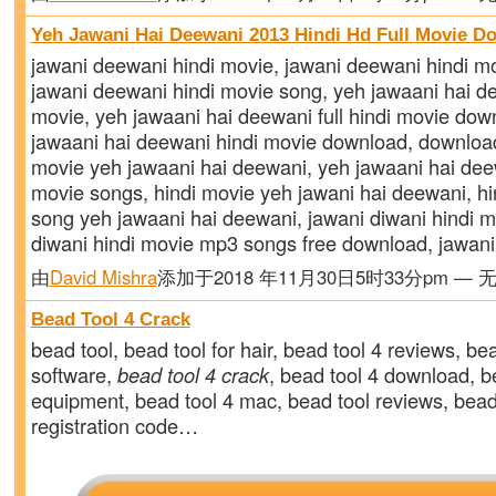
Yeh Jawani Hai Deewani 2013 Hindi Hd Full Movie D
jawani deewani hindi movie, jawani deewani hindi m
jawani deewani hindi movie song, yeh jawaani hai d
movie, yeh jawaani hai deewani full hindi movie dow
jawaani hai deewani hindi movie download, download
movie yeh jawaani hai deewani, yeh jawaani hai dee
movie songs, hindi movie yeh jawani hai deewani, h
song yeh jawaani hai deewani, jawani diwani hindi m
diwani hindi movie mp3 songs free download, jawa
由
David Mishra
添加于2018 年11月30日5时33分pm — 
Bead Tool 4 Crack
bead tool, bead tool for hair, bead tool 4 reviews, be
software,
bead tool 4 crack
, bead tool 4 download, b
equipment, bead tool 4 mac, bead tool reviews, bead
registration code…