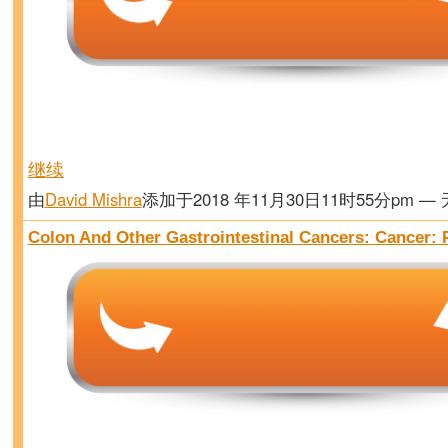
继续
由
David Mishra
添加于2018 年11月30日11时55分pm —
Colon And Other Gastrointestinal Cancers: Cancer: P