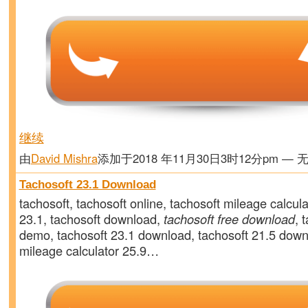
继续
由
David Mishra
添加于2018 年11月30日3时12分pm — 
Tachosoft 23.1 Download
tachosoft, tachosoft online, tachosoft mileage calcula
23.1, tachosoft download,
tachosoft free download
, 
demo, tachosoft 23.1 download, tachosoft 21.5 down
mileage calculator 25.9…