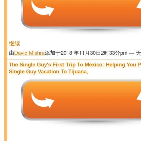
继续
由
David Mishra
添加于2018 年11月30日2时33分pm — 
The Single Guy's First Trip To Mexico: Helping You P
Single Guy Vacation To Tijuana,