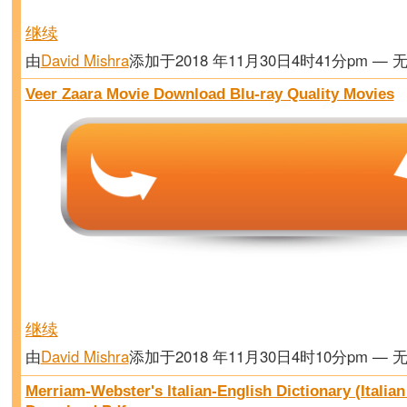
继续
由
David Mishra
添加于2018 年11月30日4时41分pm — 
Veer Zaara Movie Download Blu-ray Quality Movies
继续
由
David Mishra
添加于2018 年11月30日4时10分pm — 
Merriam-Webster's Italian-English Dictionary (Italian