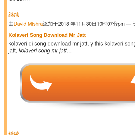
继续
由
David Mishra
添加于2018 年11月30日10时07分pm —
Kolaveri Song Download Mr Jatt
kolaveri di song download mr jatt, y this kolaveri s
jatt,
kolaveri song mr jatt…
继续