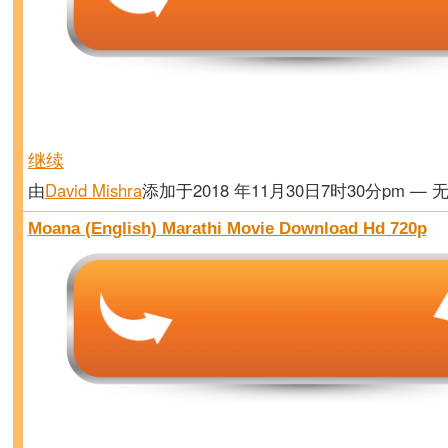
继续
由
David Mishra
添加于2018 年11月30日7时30分pm — 
Moana (English) Marathi Movie Download Hd 720p