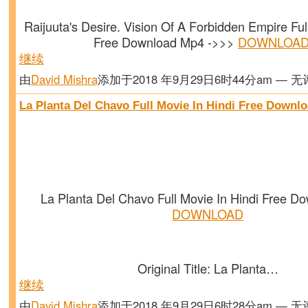
Raijuuta's Desire. Vision Of A Forbidden Empire Ful
Free Download Mp4 ->>>
DOWNLOA
继续
由
David Mishra
添加于2018 年9月29日6时44分am — 
La Planta Del Chavo Full Movie In Hindi Free Downl
La Planta Del Chavo Full Movie In Hindi Free D
DOWNLOAD
Original Title: La Planta…
继续
由
David Mishra
添加于2018 年9月29日6时28分am — 