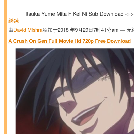
Itsuka Yume Mita F Kei Ni Sub Download -
继续
由
David Mishra
添加于2018 年9月29日7时41分am — 
A Crush On Gen Full Movie Hd 720p Free Download