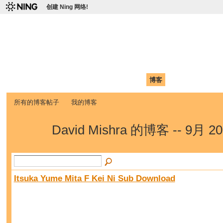
创建 Ning 网络!
爱达荷州立大学中国学生学
Chinese Association of Idaho State University (CAISU)
首页
我的页面
成员
照片
视频
论坛
博客
帮助
ISU
所有的博客帖子
我的博客
David Mishra 的博客 -- 9月 
Itsuka Yume Mita F Kei Ni Sub Download