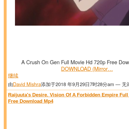
A Crush On Gen Full Movie Hd 720p Free Do
DOWNLOAD (Mirror…
继续
由
David Mishra
添加于2018 年9月29日7时28分am — 
Raijuuta's Desire. Vision Of A Forbidden Empire Full
Free Download Mp4