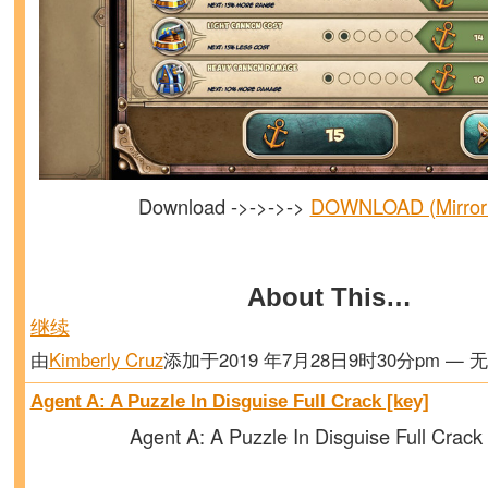
Download ->->->->
DOWNLOAD (Mirror
About This…
继续
由
Kimberly Cruz
添加于2019 年7月28日9时30分pm — 
Agent A: A Puzzle In Disguise Full Crack [key]
Agent A: A Puzzle In Disguise Full Crack 