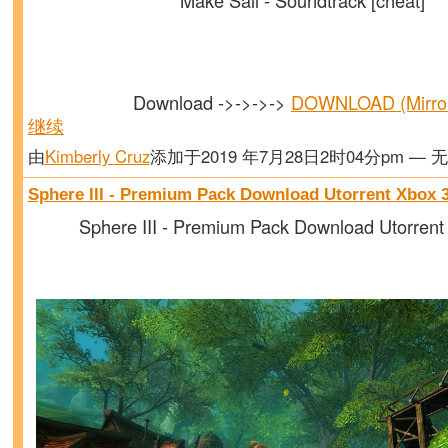
Make Sail - Soundtrack [cheat]
Download ->->->->
DOWNLOAD (Mirr
继续
由
Kimberly Cruz
添加于2019 年7月28日2时04分pm — 
Sphere III - Premium Pack Download Utorrent Xbox 
Sphere III - Premium Pack Download Utorrent