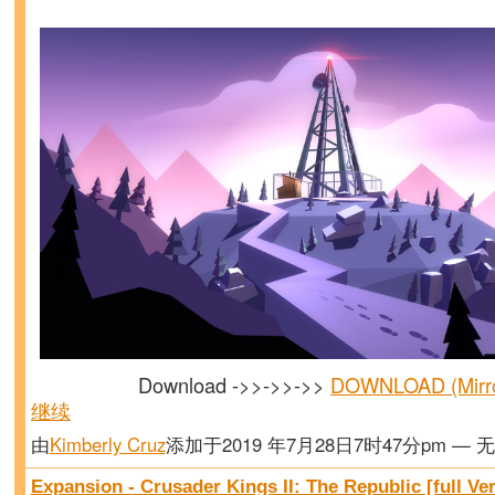
Download ->>->>->>
DOWNLOAD (Mirr
继续
由
Kimberly Cruz
添加于2019 年7月28日7时47分pm — 
Expansion - Crusader Kings II: The Republic [full Ve