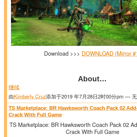
Download >>>
DOWNLOAD (Mirror #
About…
继续
由
Kimberly Cruz
添加于2019 年7月28日2时00分pm — 
TS Marketplace: BR Hawksworth Coach Pack 02 Ad
Crack With Full Game
TS Marketplace: BR Hawksworth Coach Pack 02 A
Crack With Full Game