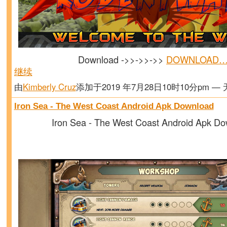
Download ->>->>->>
DOWNLOAD
继续
由
Kimberly Cruz
添加于2019 年7月28日10时10分pm —
Iron Sea - The West Coast Android Apk Download
Iron Sea - The West Coast Android Apk D