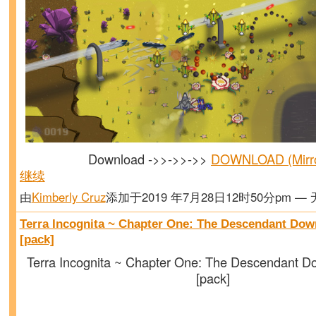
Download ->>->>->>
DOWNLOAD (Mirr
继续
由
Kimberly Cruz
添加于2019 年7月28日12时50分pm —
Terra Incognita ~ Chapter One: The Descendant Dow
[pack]
Terra Incognita ~ Chapter One: The Descendant D
[pack]