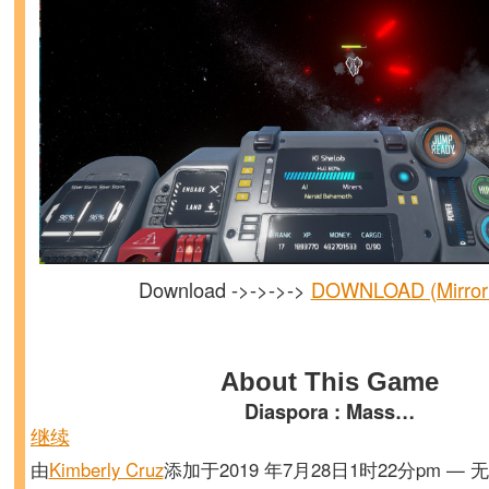
Download ->->->->
DOWNLOAD (Mirror
About This Game
Diaspora : Mass…
继续
由
Kimberly Cruz
添加于2019 年7月28日1时22分pm — 