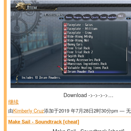
Download ->->->->…
继续
由
Kimberly Cruz
添加于2019 年7月28日2时30分pm — 
Make Sail - Soundtrack [cheat]