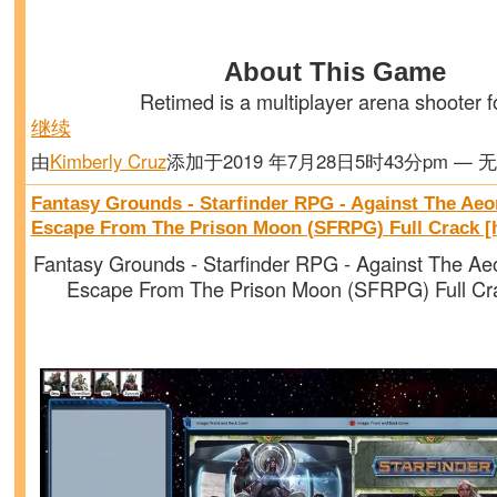
About This Game
Retimed is a multiplayer arena shooter 
继续
由
Kimberly Cruz
添加于2019 年7月28日5时43分pm — 
Fantasy Grounds - Starfinder RPG - Against The Aeo
Escape From The Prison Moon (SFRPG) Full Crack [
Fantasy Grounds - Starfinder RPG - Against The Ae
Escape From The Prison Moon (SFRPG) Full Cra