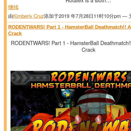
Rotatex is a sloth…
继续
由
Kimberly Cruz
添加于2019 年7月28日11时10分pm —
RODENTWARS! Part 1 - HamsterBall Deathmatch!! Ac
Crack
RODENTWARS! Part 1 - HamsterBall Deathmatch!! 
Crack