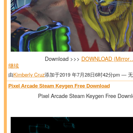
Download >>>
DOWNLOAD (Mirror
继续
由
Kimberly Cruz
添加于2019 年7月28日6时42分pm — 
Pixel Arcade Steam Keygen Free Download
Pixel Arcade Steam Keygen Free Down