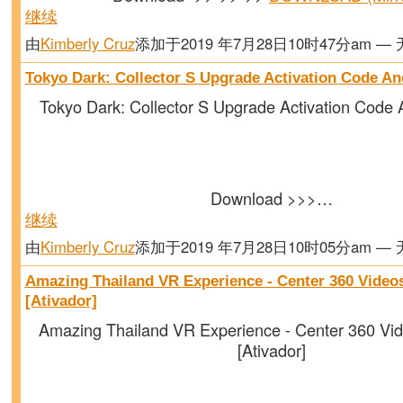
继续
由
Kimberly Cruz
添加于2019 年7月28日10时47分am —
Tokyo Dark: Collector S Upgrade Activation Code An
Tokyo Dark: Collector S Upgrade Activation Code 
Download >>>…
继续
由
Kimberly Cruz
添加于2019 年7月28日10时05分am —
Amazing Thailand VR Experience - Center 360 Videos
[Ativador]
Amazing Thailand VR Experience - Center 360 Vid
[Ativador]