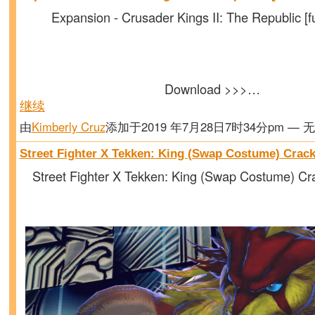
Expansion - Crusader Kings II: The Republic [fu
Download >>>…
继续
由
Kimberly Cruz
添加于2019 年7月28日7时34分pm — 
Street Fighter X Tekken: King (Swap Costume) Crac
Street Fighter X Tekken: King (Swap Costume) Cr