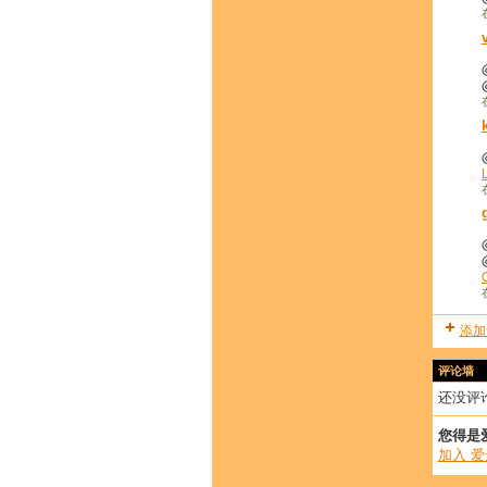
添加
评论墙
还没评
您得是
加入 