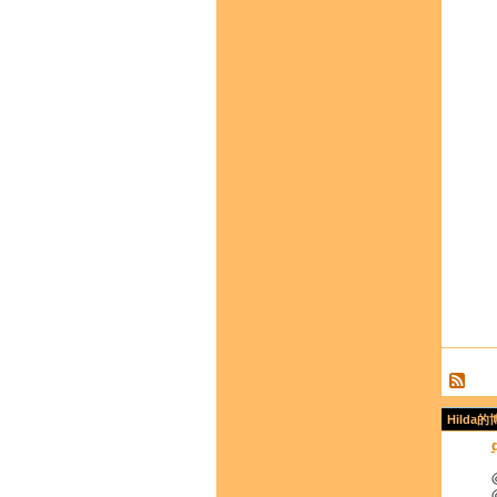
Hilda的