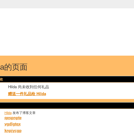
中国学生学者联谊会
University (CAISU)
论坛
博客
帮助
ISU
lda的页面
收
Hilda 尚未收到任何礼品
赠送一件礼品给 Hilda
Hilda
发布了博客文章
qespnpte
vgdlgtqx
knpjycgp