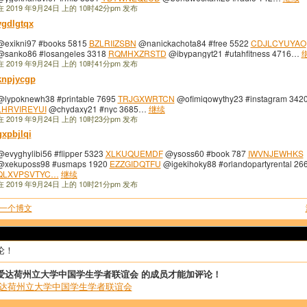
在 2019 年9月24日 上的 10时42分pm 发布
vgdlgtqx
@exikni97 #books 5815
BZLRIIZSBN
@nanickachota84 #free 5522
CDJLCYUYAO
@sanko86 #losangeles 3318
RQMHXZRSTD
@ibypangyt21 #utahfitness 4716…
在 2019 年9月24日 上的 10时41分pm 发布
knpjycgp
@lypoknewh38 #printable 7695
TRJGXWRTCN
@ofimiqowythy23 #instagram 342
LHRVIREYUI
@chydaxy21 #nyc 3685…
继续
在 2019 年9月24日 上的 10时23分pm 发布
gxpbjlqi
@evyghylibi56 #flipper 5323
XLKUQUEMDF
@ysoss60 #book 787
IWVNJEWHKS
@xekuposs98 #usmaps 1920
EZZGIDQTFU
@igekihoky88 #orlandopartyrental 26
QLXVPSVTYC…
继续
在 2019 年9月24日 上的 10时21分pm 发布
一个博文
论！
爱达荷州立大学中国学生学者联谊会 的成员才能加评论！
爱达荷州立大学中国学生学者联谊会