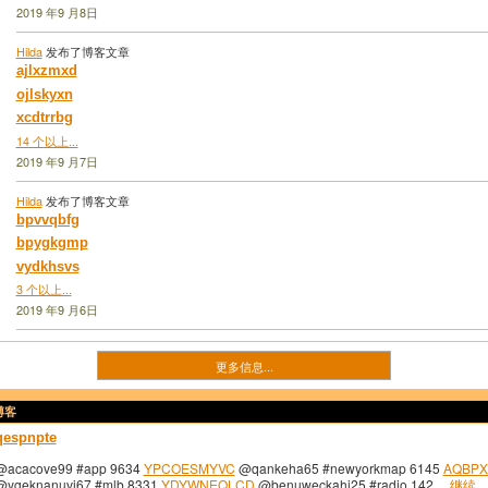
2019 年9 月8日
Hilda
发布了博客文章
ajlxzmxd
ojlskyxn
xcdtrrbg
14 个以上...
2019 年9 月7日
Hilda
发布了博客文章
bpvvqbfg
bpygkgmp
vydkhsvs
3 个以上...
2019 年9 月6日
更多信息...
博客
qespnpte
@acacove99 #app 9634
YPCOESMYVC
@qankeha65 #newyorkmap 6145
AQBPX
@ygeknanuvi67 #mlb 8331
YDYWNEQLCD
@benuweckahi25 #radio 142…
继续