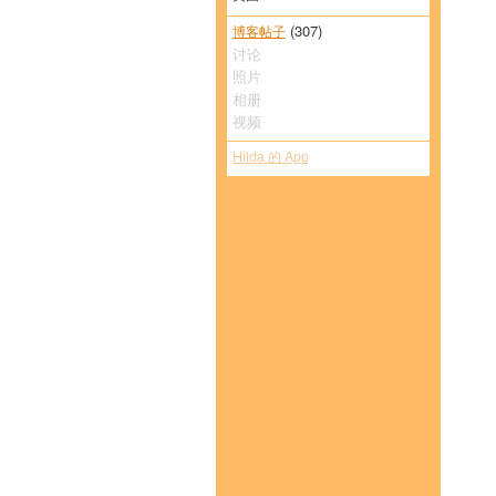
(307)
博客帖子
讨论
照片
相册
视频
Hilda 的 App