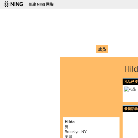
创建 Ning 网络!
爱达荷州立大学
Chinese Association of Idaho State 
首页
我的页面
成员
照片
视频
Hi
礼品已接
最新活动
Hilda
男
Brooklyn, NY
美国