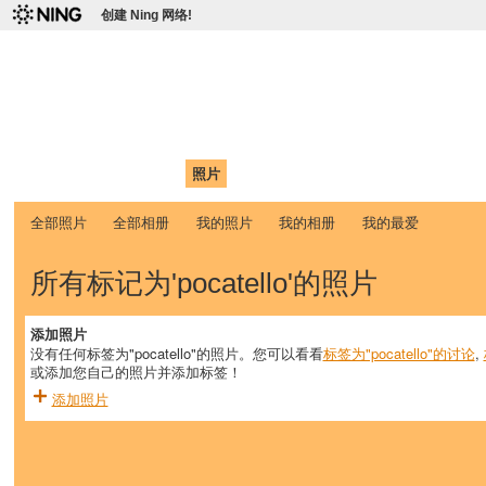
创建 Ning 网络!
爱达荷州立大学中国学生学
Chinese Association of Idaho State University (CAISU)
首页
我的页面
成员
照片
视频
论坛
博客
帮助
ISU
全部照片
全部相册
我的照片
我的相册
我的最爱
所有标记为'pocatello'的照片
添加照片
没有任何标签为"pocatello"的照片。您可以看看
标签为"pocatello"的讨论
,
或添加您自己的照片并添加标签！
添加照片