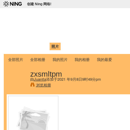
创建 Ning 网络!
爱达荷州立大学中国学生学
Chinese Association of Idaho State University (CAISU)
首页
我的页面
成员
照片
视频
论坛
博客
帮助
ISU
全部照片
全部相册
我的照片
我的相册
我的最爱
zxsmltpm
由
Juanita
添加于2021 年9月8日9时49分pm
浏览相册