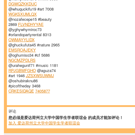
DGWQZKKDUC
@whuquckifu19 #art 7008
WGKSXUMLQX
@nozafecepe15 #beauty
2869
FLVNDHYYAE
@yghywhymiroc73
#orlandopartyrental 8313
OWMAYYLIDX
@ghuckufuta45 #nature 2965
EMSROAJEKY
@oghumiso34 #cf 5686
NGCMZPDLRS
@urahegunif71 #music 1181
RPJGBMFGHO
@aguza74
#art 1946
JZSXWSUWMJ
@oshubiraknu86
#picoftheday 3468
CRKESIDAQE
7405877
评论
您必须是爱达荷州立大学中国学生学者联谊会 的成员才能加评论！
加入 爱达荷州立大学中国学生学者联谊会