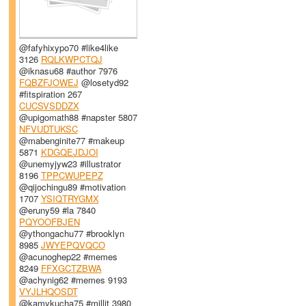
@fafyhixypo70 #like4like
3126
RQLKWPCTQJ
@iknasu68 #author 7976
FQBZFJOWEJ
@losetyd92
#fitspiration 267
CUCSVSDDZX
@upigomath88 #napster 5807
NFVUDTUKSC
@mabenginite77 #makeup
5871
KDGQEJDJOI
@unemyjyw23 #illustrator
8196
TPPCWUPEPZ
@qijochingu89 #motivation
1707
YSIQTRYGMX
@eruny59 #la 7840
PQYOOFBJEN
@ythongachu77 #brooklyn
8985
JWYEPQVQCO
@acunoghep22 #memes
8249
FFXGCTZBWA
@achynig62 #memes 9193
VYJLHQOSDT
@kamykucha75 #millit 3980