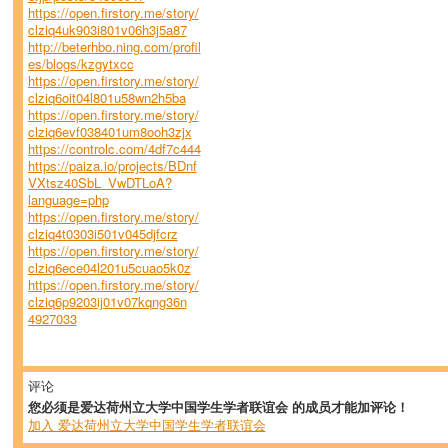
https://open.firstory.me/story/
clziq4uk903i801v06h3j5a87
http://beterhbo.ning.com/profil
es/blogs/kzgytxcc
https://open.firstory.me/story/
clziq6oit04l801u58wn2h5ba
https://open.firstory.me/story/
clziq6evf038401um8ooh3zjx
https://controlc.com/4df7c444
https://paiza.io/projects/BDnf
VXtsz40SbL_VwDTLoA?
language=php
https://open.firstory.me/story/
clziq4t0303i501v045djfcrz
https://open.firstory.me/story/
clziq6ece04l201u5cuao5k0z
https://open.firstory.me/story/
clziq6p9203ij01v07kqng36n
4927033
评论
您必须是爱达荷州立大学中国学生学者联谊会 的成员才能加评论！
加入 爱达荷州立大学中国学生学者联谊会