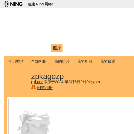
创建 Ning 网络!
爱达荷州立大学中国学生学
Chinese Association of Idaho State University (CAISU)
首页
我的页面
成员
照片
视频
论坛
博客
帮助
ISU
全部照片
全部相册
我的照片
我的相册
我的最爱
zpkagozp
由
Lupe
添加于2024 年8月6日2时01分pm
浏览相册