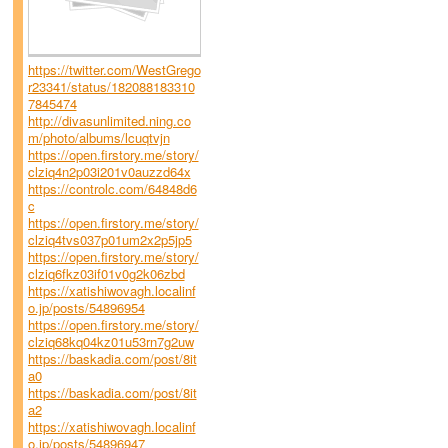
https://twitter.com/WestGrego
r23341/status/182088183310
7845474
http://divasunlimited.ning.co
m/photo/albums/lcuqtvjn
https://open.firstory.me/story/
clziq4n2p03i201v0auzzd64x
https://controlc.com/64848d6
c
https://open.firstory.me/story/
clziq4tvs037p01um2x2p5jp5
https://open.firstory.me/story/
clziq6fkz03if01v0g2k06zbd
https://xatishiwovagh.localinf
o.jp/posts/54896954
https://open.firstory.me/story/
clziq68kq04kz01u53rn7g2uw
https://baskadia.com/post/8it
a0
https://baskadia.com/post/8it
a2
https://xatishiwovagh.localinf
o.jp/posts/54896947