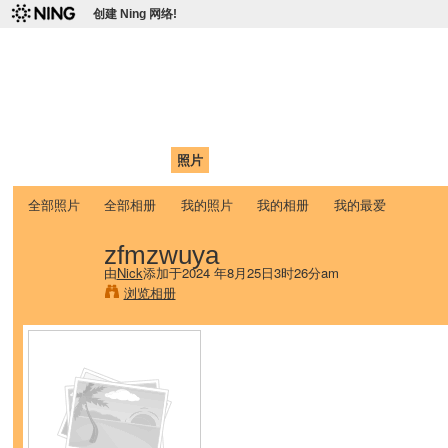
创建 Ning 网络!
爱达荷州立大学中国学生学
Chinese Association of Idaho State University (CAISU)
首页
我的页面
成员
照片
视频
论坛
博客
帮助
ISU
全部照片
全部相册
我的照片
我的相册
我的最爱
zfmzwuya
由
Nick
添加于2024 年8月25日3时26分am
浏览相册