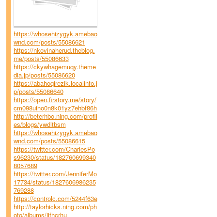
https://whosehizygyk.amebao
wnd.com/posts/55086621
https://nkovinaherud.theblog.
me/posts/55086633
https://ckywhagemuqy.theme
dia.jp/posts/55086620
https://abahoqirezik.localinfo.j
p/posts/55086640
https://open.firstory.me/story/
cm098uiho0n8k01yz7ehbf86h
http://beterhbo.ning.com/profil
es/blogs/ywdltbsm
https://whosehizygyk.amebao
wnd.com/posts/55086615
https://twitter.com/CharlesPo
s96230/status/182760699340
8057689
https://twitter.com/JenniferMo
17734/status/1827606986235
769288
https://controlc.com/5244f63e
http://taylorhicks.ning.com/ph
oto/albums/jjfhcrhu