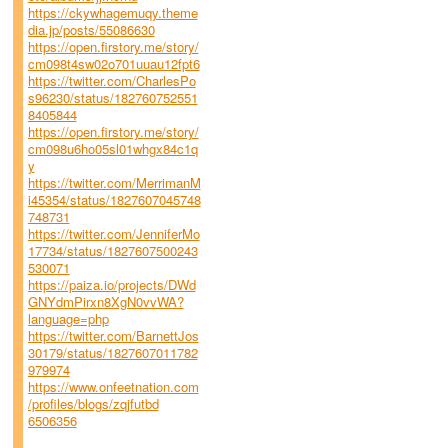
https://ckywhagemuqy.theme
dia.jp/posts/55086630
https://open.firstory.me/story/
cm098t4sw02o701uuau12fpt6
https://twitter.com/CharlesPo
s96230/status/182760752551
8405844
https://open.firstory.me/story/
cm098u6ho05sl01whgx84c1q
y
https://twitter.com/MerrimanM
i45354/status/1827607045748
748731
https://twitter.com/JenniferMo
17734/status/1827607500243
530071
https://paiza.io/projects/DWd
GNYdmPirxn8XgN0vvWA?
language=php
https://twitter.com/BarnettJos
30179/status/1827607011782
979974
https://www.onfeetnation.com
/profiles/blogs/zqjfutbd
6506356