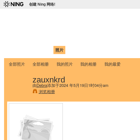
创建 Ning 网络!
爱达荷州立大学中国学生学
Chinese Association of Idaho State University (CAISU)
首页
我的页面
成员
照片
视频
论坛
博客
帮助
ISU
全部照片
全部相册
我的照片
我的相册
我的最爱
zauxnkrd
由
Debra
添加于2024 年5月19日1时04分am
浏览相册