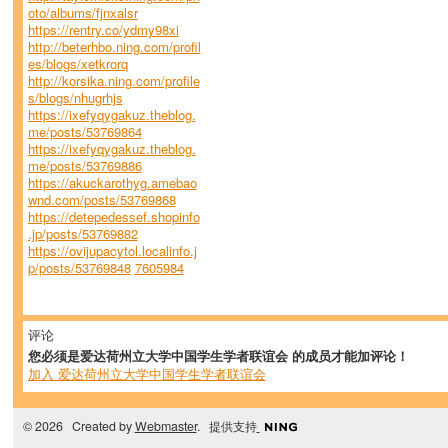
oto/albums/fjnxalsr
https://rentry.co/ydmy98xi
http://beterhbo.ning.com/profil
es/blogs/xetkrorq
http://korsika.ning.com/profile
s/blogs/nhugrhjs
https://ixefyqygakuz.theblog.
me/posts/53769864
https://ixefyqygakuz.theblog.
me/posts/53769886
https://akuckarothyg.amebao
wnd.com/posts/53769868
https://detepedessef.shopinfo
.jp/posts/53769882
https://ovijupacytol.localinfo.j
p/posts/53769848
7605984
评论
您必须是爱达荷州立大学中国学生学者联谊会 的成员才能加评论！
加入 爱达荷州立大学中国学生学者联谊会
© 2026 Created by
Webmaster
. 提供支持