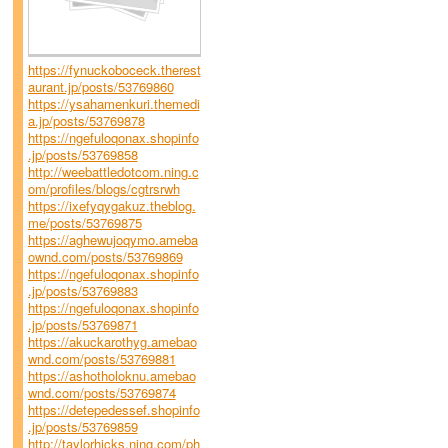
https://fynuckoboceck.therest
aurant.jp/posts/53769860
https://ysahamenkuri.themedi
a.jp/posts/53769878
https://ngefuloqonax.shopinfo
.jp/posts/53769858
http://weebattledotcom.ning.c
om/profiles/blogs/cgtrsrwh
https://ixefyqygakuz.theblog.
me/posts/53769875
https://aghewujoqymo.ameba
ownd.com/posts/53769869
https://ngefuloqonax.shopinfo
.jp/posts/53769883
https://ngefuloqonax.shopinfo
.jp/posts/53769871
https://akuckarothyg.amebao
wnd.com/posts/53769881
https://ashotholoknu.amebao
wnd.com/posts/53769874
https://detepedessef.shopinfo
.jp/posts/53769859
http://taylorhicks.ning.com/ph