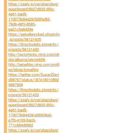
https://zealy.io/cw/ubazobug/
questboard/8927d935-6f0c-
4e61-bad5-
17d073b94429/626fedfd-
79d9-48f5-8585-
ea21c5a6439e
https://getudiwycked.shopinfo
.jp/posts/56121435
https://ifirochodafo.storeinfo.j
p/posts/56121430
http://taylorhicks.ning.com/ph
oto/albums/prvnmkhk
http://beterhbo.ning.com/profil
es/blogs/ixmafjjm
https://twitter.com/SusanDavi
d98767/status/187418010892
9687908
https://ifirochodafo.storeinfo.j
p/posts/56121433
https://zealy.io/cw/ubazobug/
questboard/8927d935-6f0c-
4e61-bad5-
17d073b94429/a06938a0-
e7fb-4109-bacb-
771c684d6662
https://zealy.io/cw/ubazobug/