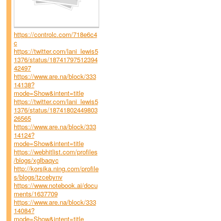
https://controlc.com/718e6c4
c
https://twitter.com/lani_lewis5
1376/status/18741797512394
42497
https://www.are.na/block/333
14138?
mode=Show&intent=title
https://twitter.com/lani_lewis5
1376/status/18741802449803
26565
https://www.are.na/block/333
14124?
mode=Show&intent=title
https://webhitlist.com/profiles
/blogs/xglbaqyc
http://korsika.ning.com/profile
s/blogs/tzcebynv
https://www.notebook.ai/docu
ments/1637709
https://www.are.na/block/333
14084?
mode=Show&intent=title