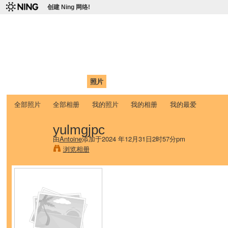
创建 Ning 网络!
爱达荷州立大学中国学生学
Chinese Association of Idaho State University (CAISU)
首页
我的页面
成员
照片
视频
论坛
博客
帮助
ISU
全部照片
全部相册
我的照片
我的相册
我的最爱
yulmgjpc
由
Antoine
添加于2024 年12月31日2时57分pm
浏览相册