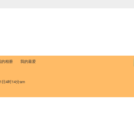
中国学生学者联谊会
University (CAISU)
论坛
博客
帮助
ISU
我的相册
我的最爱
1日4时14分am