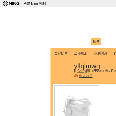
创建 Ning 网络!
爱达荷州立大学
Chinese Association of Idaho State 
首页
我的页面
成员
照片
视频
全部照片
全部相册
我的照片
yllqlmwg
由
Cheryl
添加于2024 年7月2
浏览相册