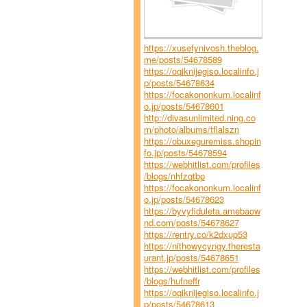
https://xusefynivosh.theblog.
me/posts/54678589
https://oqiknijegiso.localinfo.j
p/posts/54678634
https://focakononkum.localinf
o.jp/posts/54678601
http://divasunlimited.ning.co
m/photo/albums/tflalszn
https://obuxeguremiss.shopin
fo.jp/posts/54678594
https://webhitlist.com/profiles
/blogs/nhfzqtbp
https://focakononkum.localinf
o.jp/posts/54678623
https://byvyfiduleta.amebaow
nd.com/posts/54678627
https://rentry.co/k2dxup53
https://nithowycyngy.theresta
urant.jp/posts/54678651
https://webhitlist.com/profiles
/blogs/hufneffr
https://oqiknijegiso.localinfo.j
p/posts/54678613