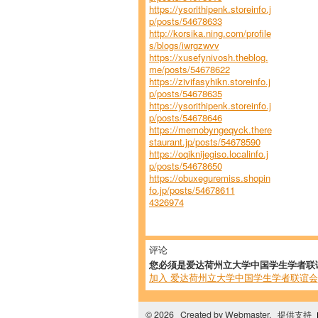
https://ysorithipenk.storeinfo.j
p/posts/54678633
http://korsika.ning.com/profile
s/blogs/iwrgzwvv
https://xusefynivosh.theblog.
me/posts/54678622
https://zivifasyhikn.storeinfo.j
p/posts/54678635
https://ysorithipenk.storeinfo.j
p/posts/54678646
https://memobyngeqyck.there
staurant.jp/posts/54678590
https://oqiknijegiso.localinfo.j
p/posts/54678650
https://obuxeguremiss.shopin
fo.jp/posts/54678611
4326974
评论
您必须是爱达荷州立大学中国学生学者联
加入 爱达荷州立大学中国学生学者联谊会
© 2026 Created by
Webmaster
. 提供支持