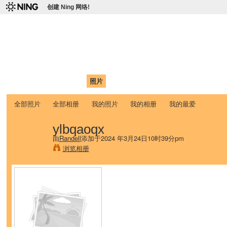
创建 Ning 网络!
爱达荷州立大学中国学生学
Chinese Association of Idaho State University (CAISU)
首页
我的页面
成员
照片
视频
论坛
博客
帮助
ISU
全部照片
全部相册
我的照片
我的相册
我的最爱
ylbqaoqx
由
Randell
添加于2024 年3月24日10时39分pm
浏览相册