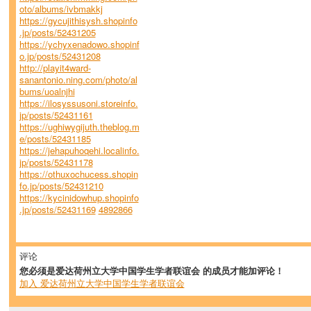
oto/albums/ivbmakkj
https://gycujithisysh.shopinfo
.jp/posts/52431205
https://ychyxenadowo.shopinf
o.jp/posts/52431208
http://playit4ward-
sanantonio.ning.com/photo/al
bums/uoalnjhi
https://ilosyssusoni.storeinfo.
jp/posts/52431161
https://ughiwygijuth.theblog.m
e/posts/52431185
https://jehapuhoqehi.localinfo.
jp/posts/52431178
https://othuxochucess.shopin
fo.jp/posts/52431210
https://kycinidowhup.shopinfo
.jp/posts/52431169
4892866
评论
您必须是爱达荷州立大学中国学生学者联谊会 的成员才能加评论！
加入 爱达荷州立大学中国学生学者联谊会