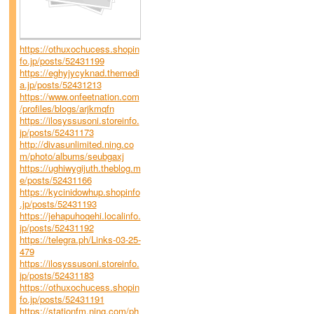
https://othuxochucess.shopin
fo.jp/posts/52431199
https://eghyjycyknad.themedi
a.jp/posts/52431213
https://www.onfeetnation.com
/profiles/blogs/arjkmqfn
https://ilosyssusoni.storeinfo.
jp/posts/52431173
http://divasunlimited.ning.co
m/photo/albums/seubgaxj
https://ughiwygijuth.theblog.m
e/posts/52431166
https://kycinidowhup.shopinfo
.jp/posts/52431193
https://jehapuhoqehi.localinfo.
jp/posts/52431192
https://telegra.ph/Links-03-25-
479
https://ilosyssusoni.storeinfo.
jp/posts/52431183
https://othuxochucess.shopin
fo.jp/posts/52431191
https://stationfm.ning.com/ph