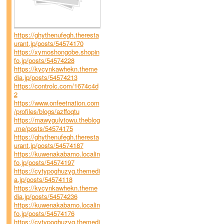
https://ghythenufegh.theresta
urant.jp/posts/54574170
https://xymoshongobe.shopin
fo.jp/posts/54574228
https://kycynkawhekn.theme
dia.jp/posts/54574213
https://controlc.com/1674c4d
2
https://www.onfeetnation.com
/profiles/blogs/azffoqtu
https://mawygulytowu.theblog
.me/posts/54574175
https://ghythenufegh.theresta
urant.jp/posts/54574187
https://kuwenakabamo.localin
fo.jp/posts/54574197
https://cytypoghuzyg.themedi
a.jp/posts/54574118
https://kycynkawhekn.theme
dia.jp/posts/54574236
https://kuwenakabamo.localin
fo.jp/posts/54574176
https://cytypoghuzyg.themedi