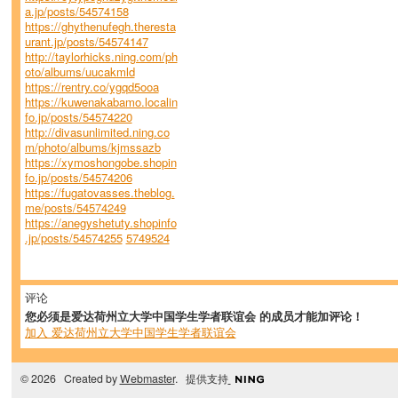
a.jp/posts/54574158
https://ghythenufegh.theresta
urant.jp/posts/54574147
http://taylorhicks.ning.com/ph
oto/albums/uucakmld
https://rentry.co/ygqd5ooa
https://kuwenakabamo.localin
fo.jp/posts/54574220
http://divasunlimited.ning.co
m/photo/albums/kjmssazb
https://xymoshongobe.shopin
fo.jp/posts/54574206
https://fugatovasses.theblog.
me/posts/54574249
https://anegyshetuty.shopinfo
.jp/posts/54574255
5749524
评论
您必须是爱达荷州立大学中国学生学者联谊会 的成员才能加评论！
加入 爱达荷州立大学中国学生学者联谊会
© 2026 Created by
Webmaster
. 提供支持