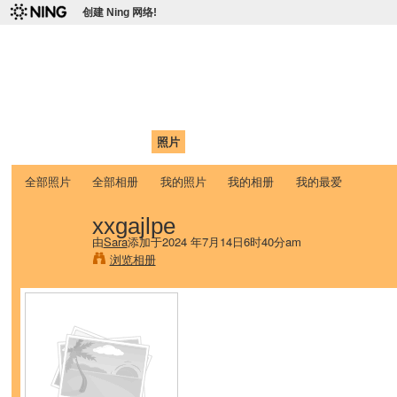
创建 Ning 网络!
爱达荷州立大学中国学生学
Chinese Association of Idaho State University (CAISU)
首页
我的页面
成员
照片
视频
论坛
博客
帮助
ISU
全部照片
全部相册
我的照片
我的相册
我的最爱
xxgajlpe
由
Sara
添加于2024 年7月14日6时40分am
浏览相册