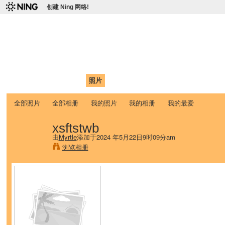
创建 Ning 网络!
爱达荷州立大学中国学生学
Chinese Association of Idaho State University (CAISU)
首页
我的页面
成员
照片
视频
论坛
博客
帮助
ISU
全部照片
全部相册
我的照片
我的相册
我的最爱
xsftstwb
由
Myrtle
添加于2024 年5月22日9时09分am
浏览相册