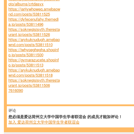
oto/albums/crtdasvx
https://jarijywhoweq.amebaow
nd.com/posts/53811525
https://dyfecenufahy.themedi
a.jp/posts/53811496
https://soknegisisyth.theresta
urant.jp/posts/53811526
https://arykuknudugh.amebao
wnd.com/posts/53811510
https://iwhypeghegha.shopinf
o.jp/posts/53811500
https://gymarazucete.shopinf
o.jp/posts/53811513
https://arykuknudugh.amebao
wnd.com/posts/53811518
https://soknegisisyth.theresta
urant.jp/posts/53811506
7616090
评论
您必须是爱达荷州立大学中国学生学者联谊会 的成员才能加评论！
加入 爱达荷州立大学中国学生学者联谊会