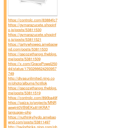
https://controlc.com/83884fc7
https://gymarazucete.shopinf
o.jp/posts/53811530
https://gymarazucete.shopinf
o.jp/posts/53811521
https://jarijywhoweq.amebaow
nd.com/posts/53811533
https://qacozethanog.theblog.
me/posts/53811509
https://x.com/GracePowel250
44/status/1793266624293957
749
http://divasunlimited.ning.co
m/photo/albums/hcjillok
https://qacozethanog.theblog.
me/posts/53811519
https://controlc.com/890ba49f
https://paiza.io/projects/MNR
aewjnt0VB9EKs81tKRA?
language=php
https://nuthinkyhydo.amebao
wnd.com/posts/53811497
http://taylorhicks.ning.com/ph