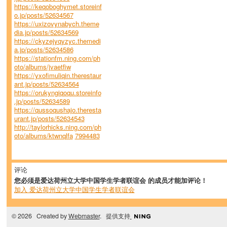
https://keqoboghymet.storeinf
o.jp/posts/52634567
https://uxizovynabych.theme
dia.jp/posts/52634569
https://ckyzejyqyzyc.themedi
a.jp/posts/52634586
https://stationfm.ning.com/ph
oto/albums/jvaetfiw
https://yxofimuliqin.therestaur
ant.jp/posts/52634564
https://orukyngiqoqu.storeinfo
.jp/posts/52634589
https://qussoqushajo.theresta
urant.jp/posts/52634543
http://taylorhicks.ning.com/ph
oto/albums/ktwnqlfa
7994483
评论
您必须是爱达荷州立大学中国学生学者联谊会 的成员才能加评论！
加入 爱达荷州立大学中国学生学者联谊会
© 2026 Created by
Webmaster
. 提供支持