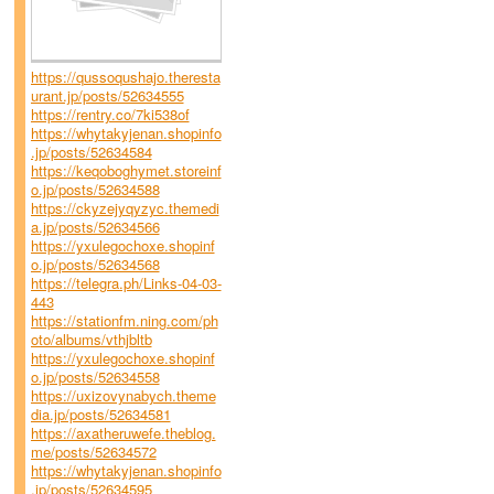
https://qussoqushajo.theresta
urant.jp/posts/52634555
https://rentry.co/7ki538of
https://whytakyjenan.shopinfo
.jp/posts/52634584
https://keqoboghymet.storeinf
o.jp/posts/52634588
https://ckyzejyqyzyc.themedi
a.jp/posts/52634566
https://yxulegochoxe.shopinf
o.jp/posts/52634568
https://telegra.ph/Links-04-03-
443
https://stationfm.ning.com/ph
oto/albums/vthjbltb
https://yxulegochoxe.shopinf
o.jp/posts/52634558
https://uxizovynabych.theme
dia.jp/posts/52634581
https://axatheruwefe.theblog.
me/posts/52634572
https://whytakyjenan.shopinfo
.jp/posts/52634595