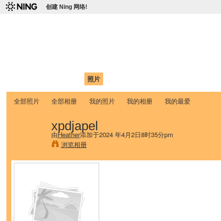
创建 Ning 网络!
爱达荷州立大学中国学生学
Chinese Association of Idaho State University (CAISU)
首页
我的页面
成员
照片
视频
论坛
博客
帮助
ISU
全部照片
全部相册
我的照片
我的相册
我的最爱
xpdjapel
由
Heather
添加于2024 年4月2日8时35分pm
浏览相册