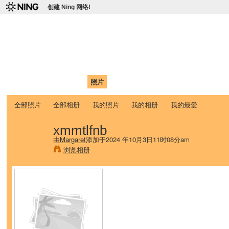
创建 Ning 网络!
爱达荷州立大学中国学生学
Chinese Association of Idaho State University (CAISU)
首页
我的页面
成员
照片
视频
论坛
博客
帮助
ISU
全部照片
全部相册
我的照片
我的相册
我的最爱
xmmtlfnb
由
Margaret
添加于2024 年10月3日11时08分am
浏览相册