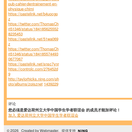
pub-cahier-dentrainement-en-
physique-chimi
https://pastelink.net/b4uocgp
z
https://twitter.com/ThomasCh
ri51346/status/184185625552
8235453
https://pastelink.net/51wa069
z
https://twitter.com/ThomasCh
ri51346/status/184185574493
0677067
https://pastelink.net/snsc7ynr
https://controlc.com/276452d
9
http://taylorhicks.ning.com/ph
oto/albums/zpisznet
1439229
评论
您必须是爱达荷州立大学中国学生学者联谊会 的成员才能加评论！
加入 爱达荷州立大学中国学生学者联谊会
© 2026 Created by
Webmaster
. 提供支持