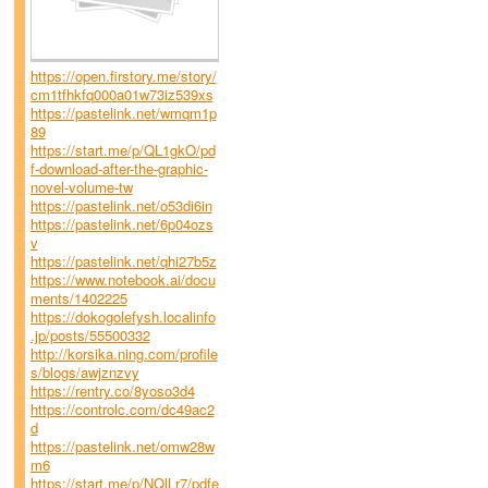
https://open.firstory.me/story/
cm1tfhkfq000a01w73iz539xs
https://pastelink.net/wmqm1p
89
https://start.me/p/QL1gkO/pd
f-download-after-the-graphic-
novel-volume-tw
https://pastelink.net/o53di6in
https://pastelink.net/6p04ozs
v
https://pastelink.net/qhi27b5z
https://www.notebook.ai/docu
ments/1402225
https://dokogolefysh.localinfo
.jp/posts/55500332
http://korsika.ning.com/profile
s/blogs/awjznzvy
https://rentry.co/8yoso3d4
https://controlc.com/dc49ac2
d
https://pastelink.net/omw28w
m6
https://start.me/p/NQlLr7/pdfe