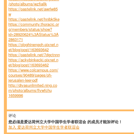
/photo/albums/wzfiallk
https://pastelink.net/awrlw85
w
https://pastelink.net/hnibk5ke
https://community.thoracic.or
g/members/status/show?
id=28920624%3AStatus%3A
2863171
https://ologhinengoh.pixnet.n
et/blog/post/163693642
https://pastelink.net/7dgctnnn
https://ackybinkecki.pixnet.n
et/blog/post/163693462
https://www.colcampus.com/
courses/90489/pages/oh-
jerusalen-leer-pdf
http://divasunlimited.ning.co
m/photo/albums/flvwfchu
1659996
评论
您必须是爱达荷州立大学中国学生学者联谊会 的成员才能加评论！
加入 爱达荷州立大学中国学生学者联谊会