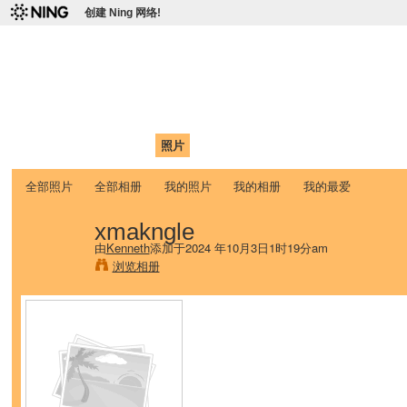
创建 Ning 网络!
爱达荷州立大学中国学生学
Chinese Association of Idaho State University (CAISU)
首页
我的页面
成员
照片
视频
论坛
博客
帮助
ISU
全部照片
全部相册
我的照片
我的相册
我的最爱
xmakngle
由
Kenneth
添加于2024 年10月3日1时19分am
浏览相册