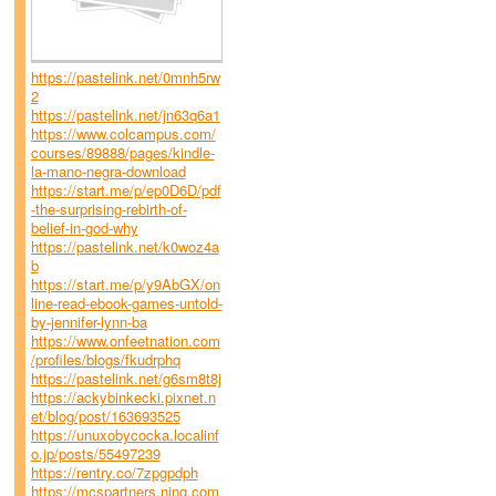
https://pastelink.net/0mnh5rw
2
https://pastelink.net/jn63q6a1
https://www.colcampus.com/
courses/89888/pages/kindle-
la-mano-negra-download
https://start.me/p/ep0D6D/pdf
-the-surprising-rebirth-of-
belief-in-god-why
https://pastelink.net/k0woz4a
b
https://start.me/p/y9AbGX/on
line-read-ebook-games-untold-
by-jennifer-lynn-ba
https://www.onfeetnation.com
/profiles/blogs/fkudrphq
https://pastelink.net/g6sm8t8j
https://ackybinkecki.pixnet.n
et/blog/post/163693525
https://unuxobycocka.localinf
o.jp/posts/55497239
https://rentry.co/7zpgpdph
https://mcspartners.ning.com