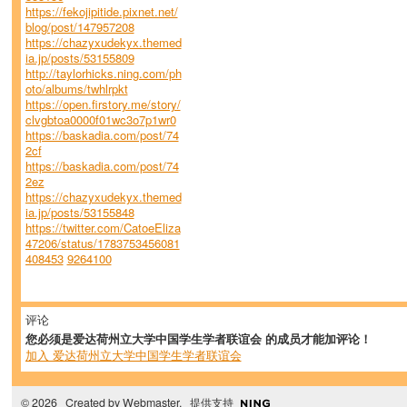
https://fekojipitide.pixnet.net/
blog/post/147957208
https://chazyxudekyx.themed
ia.jp/posts/53155809
http://taylorhicks.ning.com/ph
oto/albums/twhlrpkt
https://open.firstory.me/story/
clvgbtoa0000f01wc3o7p1wr0
https://baskadia.com/post/74
2cf
https://baskadia.com/post/74
2ez
https://chazyxudekyx.themed
ia.jp/posts/53155848
https://twitter.com/CatoeEliza
47206/status/1783753456081
408453
9264100
评论
您必须是爱达荷州立大学中国学生学者联谊会 的成员才能加评论！
加入 爱达荷州立大学中国学生学者联谊会
© 2026 Created by
Webmaster
. 提供支持