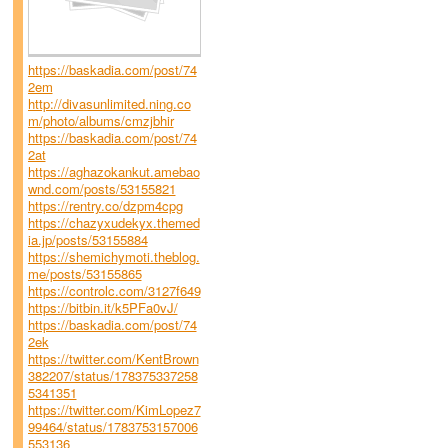
https://baskadia.com/post/74
2em
http://divasunlimited.ning.co
m/photo/albums/cmzjbhir
https://baskadia.com/post/74
2at
https://aghazokankut.amebao
wnd.com/posts/53155821
https://rentry.co/dzpm4cpg
https://chazyxudekyx.themed
ia.jp/posts/53155884
https://shemichymoti.theblog.
me/posts/53155865
https://controlc.com/3127f649
https://bitbin.it/k5PFa0vJ/
https://baskadia.com/post/74
2ek
https://twitter.com/KentBrown
382207/status/178375337258
5341351
https://twitter.com/KimLopez7
99464/status/1783753157006
553136