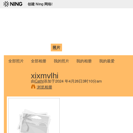
创建 Ning 网络!
爱达荷州立大学中国学生学
Chinese Association of Idaho State University (CAISU)
首页
我的页面
成员
照片
视频
论坛
博客
帮助
ISU
全部照片
全部相册
我的照片
我的相册
我的最爱
xixmvlhi
由
Cathi
添加于2024 年4月26日3时10分am
浏览相册