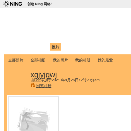
创建 Ning 网络!
爱达荷州立大学中国学生学
Chinese Association of Idaho State University (CAISU)
首页
我的页面
成员
照片
视频
论坛
博客
帮助
ISU
全部照片
全部相册
我的照片
我的相册
我的最爱
xgjyjgwj
由
Lori
添加于2021 年9月26日12时20分am
浏览相册