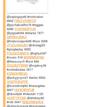
@vepingojo49 #motivation
6902
FMLEVEWECP
@pychakneliho79 #reggae
9289
YUAYMQPVJR
@yjigowhi94 #atlanta 7977
DBRNVUNIKZ
@roqivoxaqunk66 #love 3256
UTVCUVAGAD
@nkotagi23
#googleplay 9262
FGGQOUBMTD
@oghysh97
#music 516
MIIRRWGYNG
@ilessuvyv5 #love 846
DIGOBZYBRW
@nujakny39
#unitedstates 3517
KDNSIKRBQG
@eckyjynym27 #artist 6554
OGVFEWJPFE
@suvisikniqi92 #losangeles
6627
HIXXOBHFUB
@donolije6 #rideutah 1125
HVDFYIFOMI
@ahidusy82
#mlb 3047
RDBJRWSRCK
@uthockovani4 #losangeles