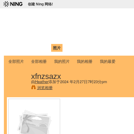
创建 Ning 网络!
爱达荷州立大学中国学生学
Chinese Association of Idaho State University (CAISU)
首页
我的页面
成员
照片
视频
论坛
博客
帮助
ISU
全部照片
全部相册
我的照片
我的相册
我的最爱
xfnzsazx
由
Heather
添加于2024 年2月27日7时23分pm
浏览相册