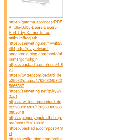
https://gamma.app/docs/PDF
Kindle-Baby-Bears-Bakery-
Part-1-by-KamenTotsu-
ariihx2cfkqq00b
https://zenwriting.net/1vwih2v
484
http://playit4ward-
sanantonio.ning.com/photo/al
bums/gqmpkpjh
https://baskadia.com/post/4r8
v1
https://twitter.com/bedard_de
b25933/status/176263345823
5666867
https://zenwriting.net/q5kywk
3zc1
https://twitter.com/bedard_de
b25933/status/176263308935
0808018
https://pingudyngukn.theblog.
me/posts/51819016
https://baskadia.com/post/4r8
xl
http://korsika.ning.com/profile