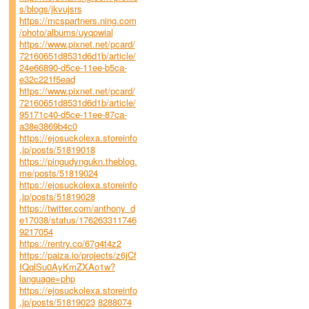
s/blogs/jkvujsrs
https://mcspartners.ning.com
/photo/albums/uyqowial
https://www.pixnet.net/pcard/
72160651d8531d6d1b/article/
24e66890-d5ce-11ee-b5ca-
e32c221f5ead
https://www.pixnet.net/pcard/
72160651d8531d6d1b/article/
95171c40-d5ce-11ee-87ca-
a38e3869b4c0
https://ejosuckolexa.storeinfo
.jp/posts/51819018
https://pingudyngukn.theblog.
me/posts/51819024
https://ejosuckolexa.storeinfo
.jp/posts/51819028
https://twitter.com/anthony_d
e17038/status/176263311746
9217054
https://rentry.co/67g4t4z2
https://paiza.io/projects/z6jCf
IQqlSu0AyKmZXAo1w?
language=php
https://ejosuckolexa.storeinfo
.jp/posts/51819023
8288074