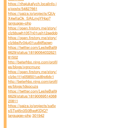
https://rihajukafych.localinfo.j
p/posts/54827661
https://paiza.io/projects/QUy
X4wIIaOk_SAjLmgYHqg?
language=php
https://open.firstory.me/story/
clzbbuwh1057n01ush12aedob
https://open.firstory.me/story/
clzbbslfv04uj01uu84ffaown
https://twitter.com/LeslieBail9
6629/status/18190064032621
81502
http://beterhbo.ning.com/profil
es/blogs/xgncmunc
https://open.firstory.me/story/
clzbc1t1g058501us8lrp6dv1
http://beterhbo.ning.com/profil
es/blogs/tdspcuzs
https://twitter.com/LeslieBail9
6629/status/18190069514368
20811
https://paiza.io/projects/sa5v
sSTp45n3S0BqgKlDjQ?
language=php
301942