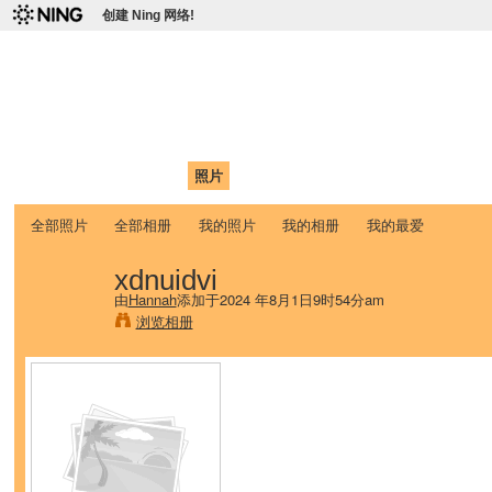
创建 Ning 网络!
爱达荷州立大学中国学生学
Chinese Association of Idaho State University (CAISU)
首页
我的页面
成员
照片
视频
论坛
博客
帮助
ISU
全部照片
全部相册
我的照片
我的相册
我的最爱
xdnuidvi
由
Hannah
添加于2024 年8月1日9时54分am
浏览相册