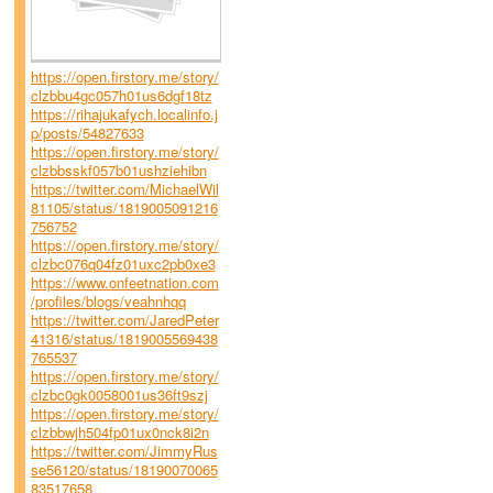
https://open.firstory.me/story/
clzbbu4gc057h01us6dgf18tz
https://rihajukafych.localinfo.j
p/posts/54827633
https://open.firstory.me/story/
clzbbsskf057b01ushziehibn
https://twitter.com/MichaelWil
81105/status/1819005091216
756752
https://open.firstory.me/story/
clzbc076q04fz01uxc2pb0xe3
https://www.onfeetnation.com
/profiles/blogs/veahnhqq
https://twitter.com/JaredPeter
41316/status/1819005569438
765537
https://open.firstory.me/story/
clzbc0gk0058001us36ft9szj
https://open.firstory.me/story/
clzbbwjh504fp01ux0nck8i2n
https://twitter.com/JimmyRus
se56120/status/18190070065
83517658