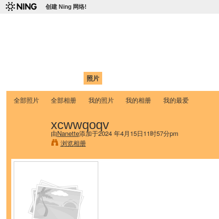
创建 Ning 网络!
爱达荷州立大学中国学生学
Chinese Association of Idaho State University (CAISU)
首页
我的页面
成员
照片
视频
论坛
博客
帮助
ISU
全部照片
全部相册
我的照片
我的相册
我的最爱
xcwwqoqv
由
Nanette
添加于2024 年4月15日11时57分pm
浏览相册