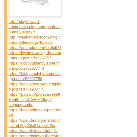
http://playit4ward-
sanantonio.ning.com/photo/al
bums/yukqeyrt
http://weebattledotcom.ning.c
om/profiles/blogs/flxlquio
https://controlc.com/fbc5e971
https://iwydevuwhing.theresta
urant.jp/posts/52937757
https://gochyqidangy.storeinf
o.jp/posts/52937774
https://kickychulyty.themedia
.jp/posts/52937758
https://genkycosuwaq.shopinf
o.jp/posts/52937773
https://paiza.io/projects/e999
8Jn9b_q4uCGR0kMkrg?
language=php
https://baskadia.com/post/6t9
9g
https://open.firstory.me/story/
clv1uh5by00io01xeboiif2sr
https://pastelink.net/4cfaj3lr
https://etekebalofyh.therestau