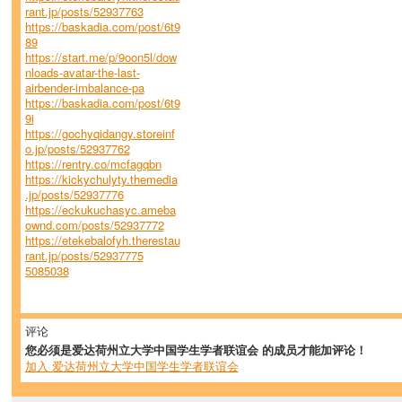
rant.jp/posts/52937763
https://baskadia.com/post/6t9
89
https://start.me/p/9oon5l/dow
nloads-avatar-the-last-
airbender-imbalance-pa
https://baskadia.com/post/6t9
9i
https://gochyqidangy.storeinf
o.jp/posts/52937762
https://rentry.co/mcfagqbn
https://kickychulyty.themedia
.jp/posts/52937776
https://eckukuchasyc.ameba
ownd.com/posts/52937772
https://etekebalofyh.therestau
rant.jp/posts/52937775
5085038
评论
您必须是爱达荷州立大学中国学生学者联谊会 的成员才能加评论！
加入 爱达荷州立大学中国学生学者联谊会