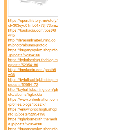
https://open.firstory.me/story/
clv303eyd01mb01x73jr73bmz
https://baskadia.com/post/6t
w45
http://divasunlimited.ning.co
m/photo/albums/jridtcjo
https://bugangiqyloz.shopinfo
.jp/posts/52954166
https://bylothashiqi.theblog.m
e/posts/52954186
https://baskadia.com/post/6t
w36
https://bylothashiqi.theblog.m
e/posts/52954172
http://taylorhicks.ning.com/ph
oto/albums/hglcxkia
https://www.onfeetnation.com
/profiles/blogs/lpcszikr
https://enuwhohochogh.shopi
nfo.jp/posts/52954198
https://ighykomexith.themedi
a.jp/posts/52954200
https://bugangiqyloz.shopinfo