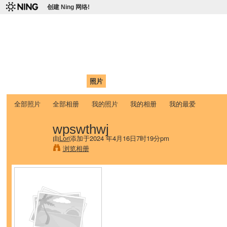
创建 Ning 网络!
爱达荷州立大学中国学生学
Chinese Association of Idaho State University (CAISU)
首页
我的页面
成员
照片
视频
论坛
博客
帮助
ISU
全部照片
全部相册
我的照片
我的相册
我的最爱
wpswthwj
由
Lori
添加于2024 年4月16日7时19分pm
浏览相册