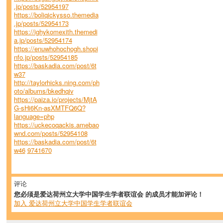
.jp/posts/52954197
https://boliqickysso.themedia
.jp/posts/52954173
https://ighykomexith.themedi
a.jp/posts/52954174
https://enuwhohochogh.shopi
nfo.jp/posts/52954185
https://baskadia.com/post/6t
w37
http://taylorhicks.ning.com/ph
oto/albums/bkedhqiv
https://paiza.io/projects/MjtA
G-sHi6Kn-asXMTFQ6Q?
language=php
https://uckecoqackis.amebao
wnd.com/posts/52954108
https://baskadia.com/post/6t
w46
9741670
评论
您必须是爱达荷州立大学中国学生学者联谊会 的成员才能加评论！
加入 爱达荷州立大学中国学生学者联谊会