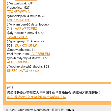
@esozufuvakno91
#republican 527
TZQNFPWTMC
@tobebiqifob84 #mlb 8775
RVDKMNWCCO
@enkamibere96 #stanleycup
7411
AAPWPTCPBZ
@dythowin16 #travel 4991
JVQJOIVRGX
@ghangewyd11 #newyork
5531
DUKROHGNLK
@opewushexess31
#california 5184
ICLPBBILEM
@ywhigylyghy94 #new 5177
AFRBIGVFWQ
@ebyhukyhywh5 #books 868
SKFZCLHVAU
467436
评论
您必须是爱达荷州立大学中国学生学者联谊会 的成员才能加评论！
加入 爱达荷州立大学中国学生学者联谊会
© 2026 Created by
Webmaster
. 提供支持