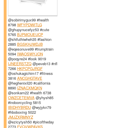
@sobirimygux99 #health
8798
WFYPDWITLG
@ghupynucefyz53 #cute
5765
BJPMOUEUCP
@shifuthiwheh35 #fashion
2885
BGSKHJWDJB
@eqesonuve99 #trumptrain
5094
IWAOSWYJON
@poqyre24 #look 9019
IJNEERSTZQ
@peveb13 #nfl
7266
HKPCPGJRGF
@oshukagichim17 #fitness
3816
ANCGHGTAVE
@heghenixil20 #california
8890
IZNACXMQKN
@sonkam22 #health 6738
OWZCETEMVA
@yhysh85
#indoorcycling 5815
IBIDHYBRDU
@wyjykn79
#hboboxing 5022
JMJZXRMNYZ
@ezicytysh50 #picoftheday
2773
FVQVWPAVKS