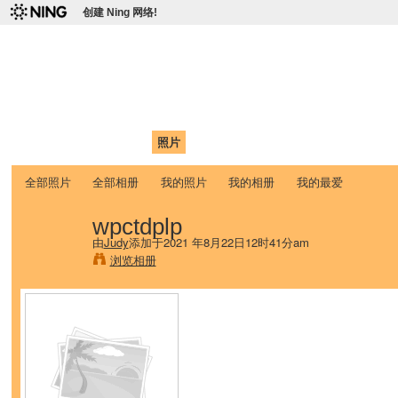
创建 Ning 网络!
爱达荷州立大学中国学生学
Chinese Association of Idaho State University (CAISU)
首页
我的页面
成员
照片
视频
论坛
博客
帮助
ISU
全部照片
全部相册
我的照片
我的相册
我的最爱
wpctdplp
由
Judy
添加于2021 年8月22日12时41分am
浏览相册