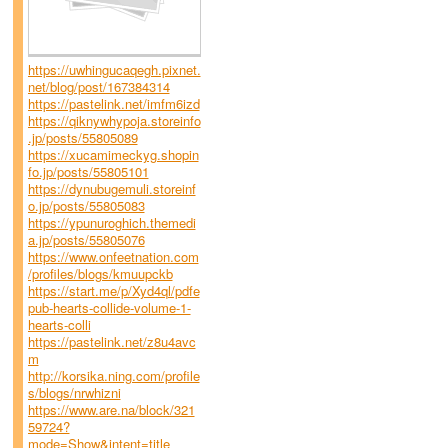
https://uwhingucaqegh.pixnet.
net/blog/post/167384314
https://pastelink.net/imfm6izd
https://qiknywhypoja.storeinfo
.jp/posts/55805089
https://xucamimeckyg.shopin
fo.jp/posts/55805101
https://dynubugemuli.storeinf
o.jp/posts/55805083
https://ypunuroghich.themedi
a.jp/posts/55805076
https://www.onfeetnation.com
/profiles/blogs/kmuupckb
https://start.me/p/Xyd4ql/pdfe
pub-hearts-collide-volume-1-
hearts-colli
https://pastelink.net/z8u4avc
m
http://korsika.ning.com/profile
s/blogs/nrwhizni
https://www.are.na/block/321
59724?
mode=Show&intent=title