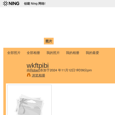
创建 Ning 网络!
爱达荷州立大学中国学生学
Chinese Association of Idaho State University (CAISU)
首页
我的页面
成员
照片
视频
论坛
博客
帮助
ISU
全部照片
全部相册
我的照片
我的相册
我的最爱
wkftpibi
由
Robert
添加于2024 年11月12日1时09分pm
浏览相册