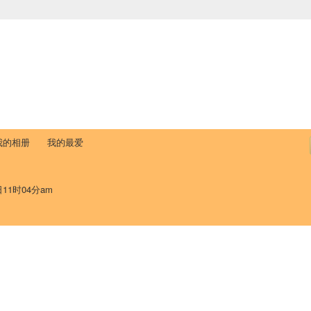
中国学生学者联谊会
University (CAISU)
论坛
博客
帮助
ISU
我的相册
我的最爱
日11时04分am