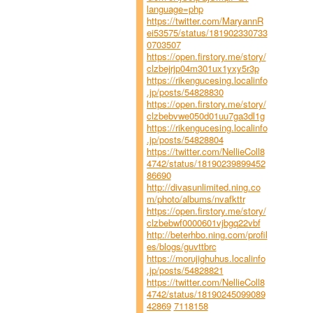
language=php
https://twitter.com/MaryannR
ei53575/status/181902330733
0703507
https://open.firstory.me/story/
clzbejrjp04m301ux1yxy5r3p
https://rikengucesing.localinfo
.jp/posts/54828830
https://open.firstory.me/story/
clzbebvwe050d01uu7ga3dl1g
https://rikengucesing.localinfo
.jp/posts/54828804
https://twitter.com/NellieColl8
4742/status/18190239899452
86690
http://divasunlimited.ning.co
m/photo/albums/nvafkttr
https://open.firstory.me/story/
clzbebwf0000601vjbgq22vbf
http://beterhbo.ning.com/profil
es/blogs/guvttbrc
https://morujighuhus.localinfo
.jp/posts/54828821
https://twitter.com/NellieColl8
4742/status/18190245099089
42869
7118158