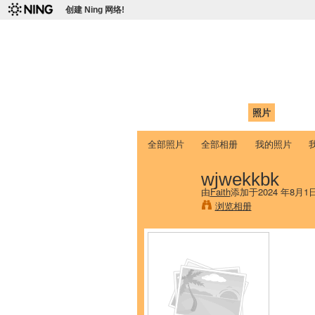
创建 Ning 网络!
爱达荷州立大学
Chinese Association of Idaho State 
首页
我的页面
成员
照片
视频
全部照片
全部相册
我的照片
wjwekkbk
由
Faith
添加于2024 年8月1
浏览相册