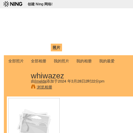
创建 Ning 网络!
爱达荷州立大学中国学生学
Chinese Association of Idaho State University (CAISU)
首页
我的页面
成员
照片
视频
论坛
博客
帮助
ISU
全部照片
全部相册
我的照片
我的相册
我的最爱
whiwazez
由
Imelda
添加于2024 年3月28日2时22分pm
浏览相册