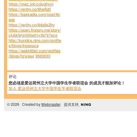
https://mez.ink/colughym
https://rentry.co/6heifptf
https://baskadia.com/post/6c
eqz
https://rentry.co/6dq9s2hy
https://open.firstory.me/story/
clubk5rts000w01v3b7ji7ezq
http://korsika.ning.com/profile
s/blogs/kjoeouca
https://webhitlist.com/profiles
/blogs/hzjxjaur
9563033
评论
您必须是爱达荷州立大学中国学生学者联谊会 的成员才能加评论！
加入 爱达荷州立大学中国学生学者联谊会
© 2026 Created by
Webmaster
. 提供支持