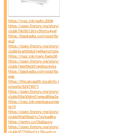
https://mez.ink/radiri.2006
https://open.firstory.me/story/
clubk79tr001301v3fgmx4yef
https://baskadia.com/post/6c
eu2
https://open.firstory.me/story/
clubk5vat00ds01wj6amq1p0x
https://mez.ink/mary.haris36
https://open.firstory.me/story/
clubk74ei00e301wjdrqx4yks
https://baskadia.com/post/6c
eqs
https://thixuknaqith.localinfo.j
p/posts/52479371
https://open.firstory.me/story/
clubk5j5s00dm01wjeu8hbe2e
https://mez.ink/oqickassonge
te10
https://open.firstory.me/story/
clubk5jfa00bq01x7ayipa8kg
https://rentry.co/t3q2auyg
https://open.firstory.me/story/
clubk5f7700bo01x78yopfzyi