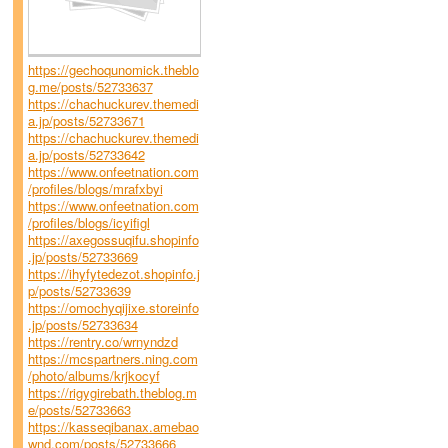
https://gechoqunomick.theblo
g.me/posts/52733637
https://chachuckurev.themedi
a.jp/posts/52733671
https://chachuckurev.themedi
a.jp/posts/52733642
https://www.onfeetnation.com
/profiles/blogs/mrafxbyi
https://www.onfeetnation.com
/profiles/blogs/icyifigl
https://axegossuqifu.shopinfo
.jp/posts/52733669
https://ihyfytedezot.shopinfo.j
p/posts/52733639
https://omochyqijixe.storeinfo
.jp/posts/52733634
https://rentry.co/wrnyndzd
https://mcspartners.ning.com
/photo/albums/krjkocyf
https://rigygirebath.theblog.m
e/posts/52733663
https://kasseqibanax.amebao
wnd.com/posts/52733666