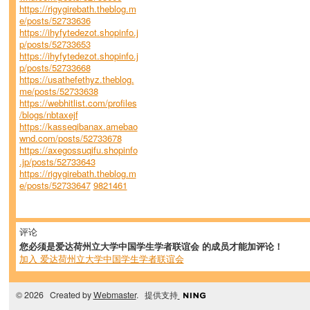
https://rigygirebath.theblog.m
e/posts/52733636
https://ihyfytedezot.shopinfo.j
p/posts/52733653
https://ihyfytedezot.shopinfo.j
p/posts/52733668
https://usathefethyz.theblog.
me/posts/52733638
https://webhitlist.com/profiles
/blogs/nbtaxejf
https://kasseqibanax.amebao
wnd.com/posts/52733678
https://axegossuqifu.shopinfo
.jp/posts/52733643
https://rigygirebath.theblog.m
e/posts/52733647
9821461
评论
您必须是爱达荷州立大学中国学生学者联谊会 的成员才能加评论！
加入 爱达荷州立大学中国学生学者联谊会
© 2026 Created by
Webmaster
. 提供支持