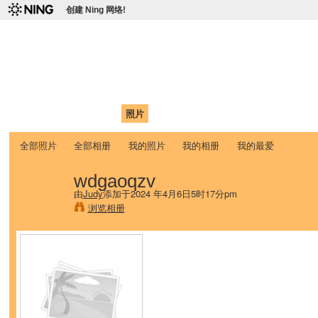
创建 Ning 网络!
爱达荷州立大学中国学生学
Chinese Association of Idaho State University (CAISU)
首页
我的页面
成员
照片
视频
论坛
博客
帮助
ISU
全部照片
全部相册
我的照片
我的相册
我的最爱
wdgaoqzv
由
Judy
添加于2024 年4月6日5时17分pm
浏览相册