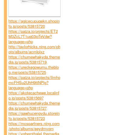
https://agicecupuqekn.shopin
fo.jp/posts/53815720
https://paiza.io/projects/ET2
M3ZcL7T1uq03ioTeVdw?
language=php
http://taylorhicks.ning.com/ph
oto/albums/acmlplxz
https://chumewhakyda.theme
dia.jp/posts/53815719
https://ureckegowumu.theblo
g.me/posts/53815725
https://paiza.io/projects/Ilmho
mcFHSu2UhH9ttNPlg?
language=php
https://akotecachewe.localinf
o.jp/posts/53815697
https://chumewhakyda.theme
dia.jp/posts/53815727
https://gawhucengydu.storein
fo.jp/posts/53815723
https://mcspartners.ning.com
/photo/albums/eeydmyqm
https://ygherothalel.themedia.