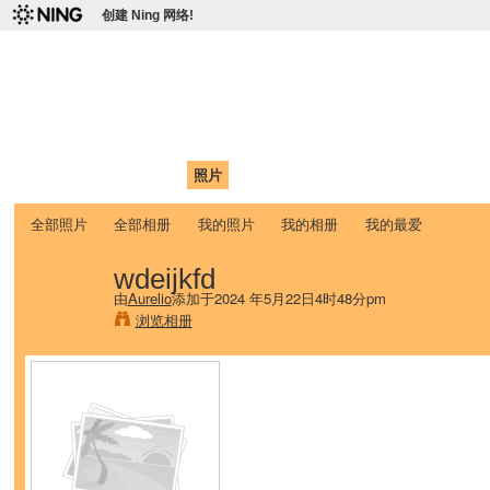
创建 Ning 网络!
爱达荷州立大学中国学生学
Chinese Association of Idaho State University (CAISU)
首页
我的页面
成员
照片
视频
论坛
博客
帮助
ISU
全部照片
全部相册
我的照片
我的相册
我的最爱
wdeijkfd
由
Aurelio
添加于2024 年5月22日4时48分pm
浏览相册