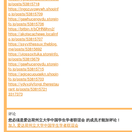
jp/posts/53815718
https://ingozuvowywh.shopinf
o.jp/posts/53815709
https://gawhucengydu.storein
fo.jp/posts/53815706
https://bitbin.it/bOHN9hm2/
https://akotecachewe.localinf
o.jp/posts/53815707
https://ssyvithessuv.theblog.
me/posts/53815692
https://ujossoxituka.storeinfo.
jp/posts/53815679
https://gawhucengydu.storein
fo.jp/posts/53815715
https://agicecupuqekn.shopin
fo.jp/posts/53815703
https://ydyxolyfongi.therestau
rant.jp/posts/53815721
3317373
评论
您必须是爱达荷州立大学中国学生学者联谊会 的成员才能加评论！
加入 爱达荷州立大学中国学生学者联谊会