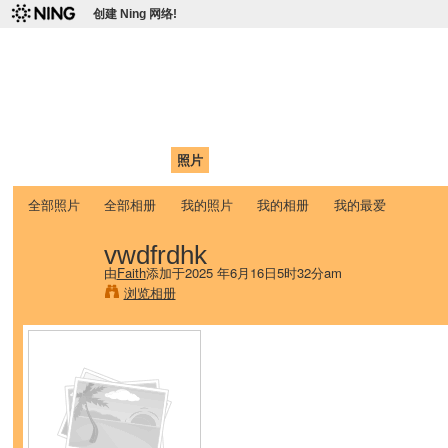
创建 Ning 网络!
爱达荷州立大学中国学生学
Chinese Association of Idaho State University (CAISU)
首页
我的页面
成员
照片
视频
论坛
博客
帮助
ISU
全部照片
全部相册
我的照片
我的相册
我的最爱
vwdfrdhk
由
Faith
添加于2025 年6月16日5时32分am
浏览相册