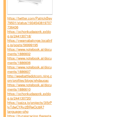
https://twitter.com/PatrickBev
79501/status/1934543819707
736436
https://ochonkudaqonk.exblo
g.jp/244130718/
https://ywamabalynge.localinf
o.jp/posts/56999195
https://www.notebook.ai/docu
ments/1886602
https://www.notebook.ai/docu
ments/1886606
https://www.notebook.ai/docu
ments/1886607
http://weebattledotcom.ning.c
om/profiles/blogs/ehdauoac
https://www.notebook.ai/docu
ments/1886610
https://ochonkudaqonk.exblo
g.jp/244130720/
https://paiza.io/projects/3I5rP
lyTdwCYAv2BRwOc8A?
language=php
https://ituzejazacing.theresta