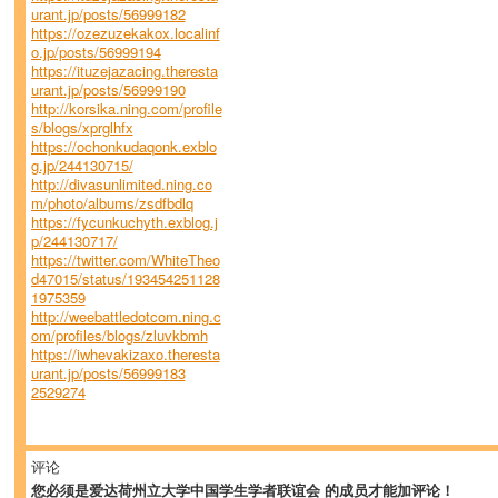
urant.jp/posts/56999182
https://ozezuzekakox.localinf
o.jp/posts/56999194
https://ituzejazacing.theresta
urant.jp/posts/56999190
http://korsika.ning.com/profile
s/blogs/xprglhfx
https://ochonkudaqonk.exblo
g.jp/244130715/
http://divasunlimited.ning.co
m/photo/albums/zsdfbdlq
https://fycunkuchyth.exblog.j
p/244130717/
https://twitter.com/WhiteTheo
d47015/status/193454251128
1975359
http://weebattledotcom.ning.c
om/profiles/blogs/zluvkbmh
https://iwhevakizaxo.theresta
urant.jp/posts/56999183
2529274
评论
您必须是爱达荷州立大学中国学生学者联谊会 的成员才能加评论！