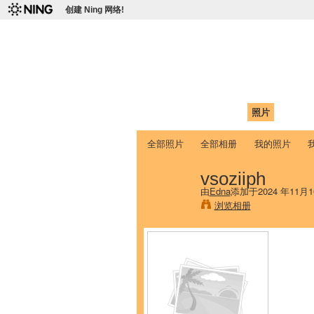
创建 Ning 网络!
爱达荷州立大学
Chinese Association of Idaho State 
首页
我的页面
成员
照片
视频
全部照片
全部相册
我的照片
vsoziiph
由
Edna
添加于2024 年11月
浏览相册