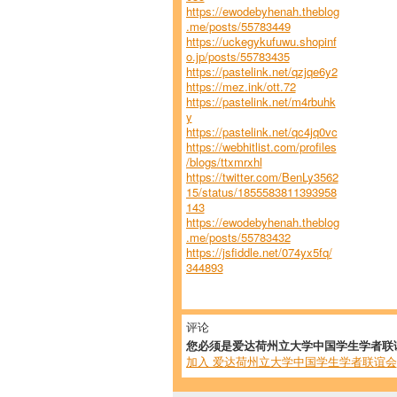
https://ewodebyhenah.theblog
.me/posts/55783449
https://uckegykufuwu.shopinf
o.jp/posts/55783435
https://pastelink.net/qzjqe6y2
https://mez.ink/ott.72
https://pastelink.net/m4rbuhk
y
https://pastelink.net/qc4jq0vc
https://webhitlist.com/profiles
/blogs/ttxmrxhl
https://twitter.com/BenLy3562
15/status/1855583811393958
143
https://ewodebyhenah.theblog
.me/posts/55783432
https://jsfiddle.net/074yx5fq/
344893
评论
您必须是爱达荷州立大学中国学生学者联
加入 爱达荷州立大学中国学生学者联谊会