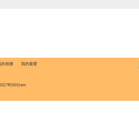
中国学生学者联谊会
University (CAISU)
论坛
博客
帮助
ISU
我的相册
我的最爱
10日7时20分am