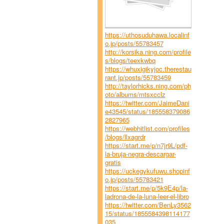
https://uthosuduhawa.localinf
o.jp/posts/55783457
http://korsika.ning.com/profile
s/blogs/teexkwbq
https://whuxigikyjoc.therestau
rant.jp/posts/55783459
http://taylorhicks.ning.com/ph
oto/albums/mtsxcclz
https://twitter.com/JaimeDani
e43545/status/185558379086
2827965
https://webhitlist.com/profiles
/blogs/llxagrdr
https://start.me/p/n7jr9L/pdf-
la-bruja-negra-descargar-
gratis
https://uckegykufuwu.shopinf
o.jp/posts/55783421
https://start.me/p/5k9E4p/la-
ladrona-de-la-luna-leer-el-libro
https://twitter.com/BenLy3562
15/status/1855584398114177
035