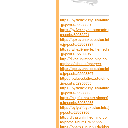
https://pytadackupyj.storeinfo
.jp/posts/52958851
https://pyfyciricyck.storeinfo.j
p/posts/52958871
https://qexuvunakoce.storeinf
o.jp/posts/52958837
https://whezijyngyfe.themedia
.jp/posts/52958819
http://divasunlimited.ning.co
m/photo/albums/qbarpeoi
https://qexuvunakoce.storeinf
o.jp/posts/52958867
https://bafuvaduthoz.storeinfo
.jp/posts/52958835
https://pytadackupyj.storeinfo
.jp/posts/52958865
https://nujefuknoxath.shopinf
o.jp/posts/52958855
https://pyfyciricyck.storeinfo.j
p/posts/52958856
http://divasunlimited.ning.co
m/photo/albums/dxhrlhho
https://onamujucushu.theblog