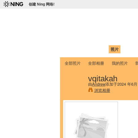
创建 Ning 网络!
爱达荷州立大学
Chinese Association of Idaho State 
首页
我的页面
成员
照片
视频
全部照片
全部相册
我的照片
vqitakah
由
Andrew
添加于2024 年6月
浏览相册