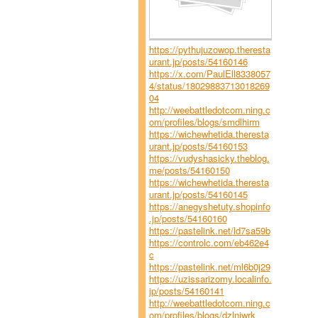
https://pythujuzowop.theresta
urant.jp/posts/54160146
https://x.com/PaulEll8338057
4/status/18029883713018269
04
http://weebattledotcom.ning.c
om/profiles/blogs/smdlhirm
https://wichewhetida.theresta
urant.jp/posts/54160153
https://vudyshasicky.theblog.
me/posts/54160150
https://wichewhetida.theresta
urant.jp/posts/54160145
https://anegyshetuty.shopinfo
.jp/posts/54160160
https://pastelink.net/ld7sa59b
https://controlc.com/eb462e4
c
https://pastelink.net/ml6b0j29
https://uzissarizomy.localinfo.
jp/posts/54160141
http://weebattledotcom.ning.c
om/profiles/blogs/dzlniwrk