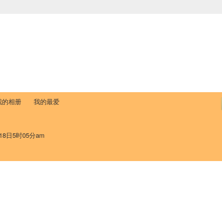
中国学生学者联谊会
University (CAISU)
论坛
博客
帮助
ISU
我的相册
我的最爱
18日5时05分am