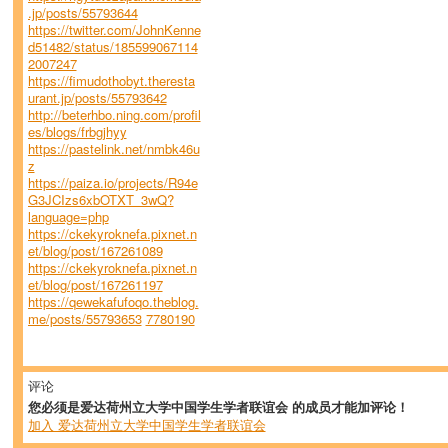
.jp/posts/55793644
https://twitter.com/JohnKenne
d51482/status/185599067114
2007247
https://fimudothobyt.theresta
urant.jp/posts/55793642
http://beterhbo.ning.com/profil
es/blogs/frbgjhyy
https://pastelink.net/nmbk46u
z
https://paiza.io/projects/R94e
G3JCIzs6xbOTXT_3wQ?
language=php
https://ckekyroknefa.pixnet.n
et/blog/post/167261089
https://ckekyroknefa.pixnet.n
et/blog/post/167261197
https://qewekafufoqo.theblog.
me/posts/55793653
7780190
评论
您必须是爱达荷州立大学中国学生学者联谊会 的成员才能加评论！
加入 爱达荷州立大学中国学生学者联谊会