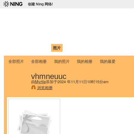
创建 Ning 网络!
爱达荷州立大学中国学生学
Chinese Association of Idaho State University (CAISU)
首页
我的页面
成员
照片
视频
论坛
博客
帮助
ISU
全部照片
全部相册
我的照片
我的相册
我的最爱
vhmneuuc
由
Myrtle
添加于2024 年11月11日10时15分am
浏览相册