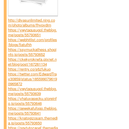
http://divasunlimited.ning.co
m/photo/albums/fhypvdim
https://ywytaqusugol.theblog.
me/posts/55793651
https://webhitlist.com/profiles
/blogs/fiatufhh
https://ssymuckathess.shopi
nfo.jp/posts/55793652
https://ckekyroknefa.pixnet.n
et/blog/post/167261134
https://rentry.co/s6zfukuo
https://twitter.com/EdwardTra
y30859/status/185599079619
0965872
https://ywytaqusugol.theblog.
me/posts/55793639
https://yhatuvasecku.storeinf
o.jp/posts/55793646
https://qewekafufoqo.theblog.
me/posts/55793641
https://knatogizosam.themedi
a.jp/posts/55793650
https://ngytutozapaf.themedia