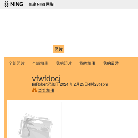
创建 Ning 网络!
爱达荷州立大学中国学生学
Chinese Association of Idaho State University (CAISU)
首页
我的页面
成员
照片
视频
论坛
博客
帮助
ISU
全部照片
全部相册
我的照片
我的相册
我的最爱
vfwfdocj
由
Robert
添加于2024 年2月25日4时28分pm
浏览相册