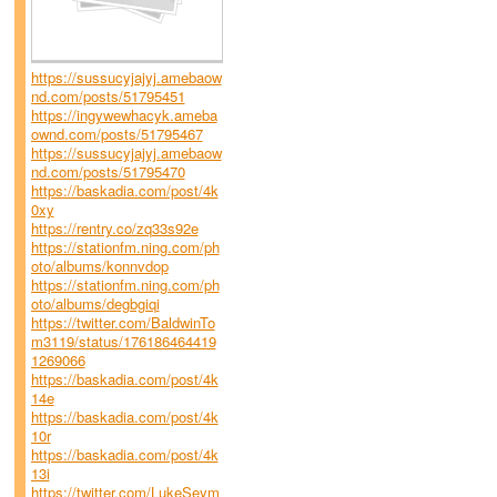
https://sussucyjajyj.amebaow
nd.com/posts/51795451
https://ingywewhacyk.ameba
ownd.com/posts/51795467
https://sussucyjajyj.amebaow
nd.com/posts/51795470
https://baskadia.com/post/4k
0xy
https://rentry.co/zq33s92e
https://stationfm.ning.com/ph
oto/albums/konnvdop
https://stationfm.ning.com/ph
oto/albums/degbgiqi
https://twitter.com/BaldwinTo
m3119/status/176186464419
1269066
https://baskadia.com/post/4k
14e
https://baskadia.com/post/4k
10r
https://baskadia.com/post/4k
13i
https://twitter.com/LukeSeym