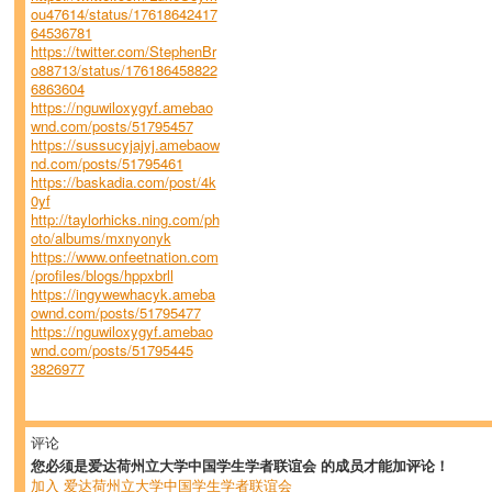
ou47614/status/17618642417
64536781
https://twitter.com/StephenBr
o88713/status/176186458822
6863604
https://nguwiloxygyf.amebao
wnd.com/posts/51795457
https://sussucyjajyj.amebaow
nd.com/posts/51795461
https://baskadia.com/post/4k
0yf
http://taylorhicks.ning.com/ph
oto/albums/mxnyonyk
https://www.onfeetnation.com
/profiles/blogs/hppxbrll
https://ingywewhacyk.ameba
ownd.com/posts/51795477
https://nguwiloxygyf.amebao
wnd.com/posts/51795445
3826977
评论
您必须是爱达荷州立大学中国学生学者联谊会 的成员才能加评论！
加入 爱达荷州立大学中国学生学者联谊会