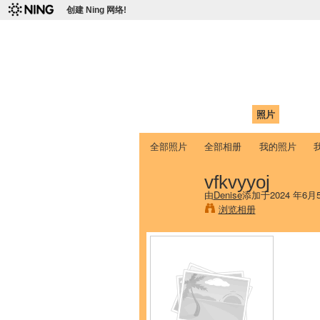
创建 Ning 网络!
爱达荷州立大学
Chinese Association of Idaho State 
首页
我的页面
成员
照片
视频
全部照片
全部相册
我的照片
vfkvyyoj
由
Denise
添加于2024 年6月
浏览相册