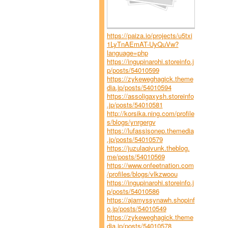
https://paiza.io/projects/u5txi
1LyTnAEmAT-UyQuVw?
language=php
https://ingupinarohi.storeinfo.j
p/posts/54010599
https://zykeweghagick.theme
dia.jp/posts/54010594
https://assoligaxysh.storeinfo
.jp/posts/54010581
http://korsika.ning.com/profile
s/blogs/ynrgergv
https://lufassisonep.themedia
.jp/posts/54010579
https://juzulaqivunk.theblog.
me/posts/54010569
https://www.onfeetnation.com
/profiles/blogs/vlkzwoou
https://ingupinarohi.storeinfo.j
p/posts/54010586
https://ajamyssynawh.shopinf
o.jp/posts/54010549
https://zykeweghagick.theme
dia.jp/posts/54010578