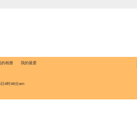
中国学生学者联谊会
University (CAISU)
论坛
博客
帮助
ISU
我的相册
我的最爱
5日4时46分am