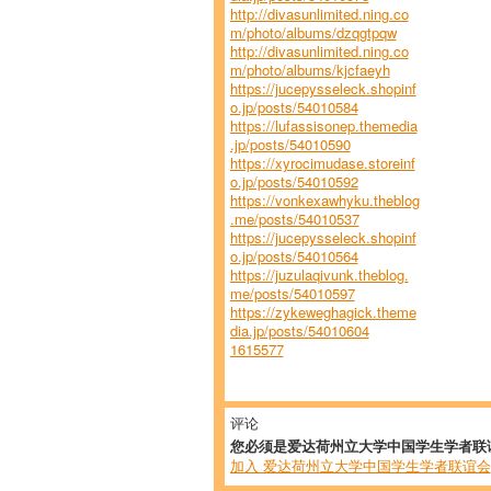
http://divasunlimited.ning.co
m/photo/albums/dzqgtpqw
http://divasunlimited.ning.co
m/photo/albums/kjcfaeyh
https://jucepysseleck.shopinf
o.jp/posts/54010584
https://lufassisonep.themedia
.jp/posts/54010590
https://xyrocimudase.storeinf
o.jp/posts/54010592
https://vonkexawhyku.theblog
.me/posts/54010537
https://jucepysseleck.shopinf
o.jp/posts/54010564
https://juzulaqivunk.theblog.
me/posts/54010597
https://zykeweghagick.theme
dia.jp/posts/54010604
1615577
评论
您必须是爱达荷州立大学中国学生学者联
加入 爱达荷州立大学中国学生学者联谊会