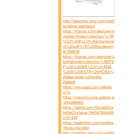
http://beterhbo.ning.com/profil
es/blogs/wajggpug
https://thangs.com/designer/e
ngybemihubu/collection/%7Bt
%C3%A9l%C3%A9chargeme
nt%20pdf%7D%20Bandessin
ai-298836
https://thangs.com/designer/u
bothefixoje/collection/%5BPD
F%5D%20MA%C3%91ANA
%20A%20ESTA%20HORA%
20descargar%20gratis-
298826
https://etextpad.com/ra9tj9q
m7s
https://yqocixicucke.exblog.jp
/244286685/
https://twitter.com/DonaldGra
h42403/status/194347854068
0167435
https://webhitlist.com/profiles
/blogs/zjgzajbq
http://korsika.ning.com/profile