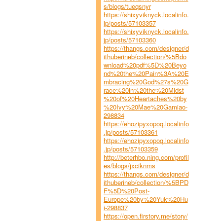
s/blogs/tueqsnyr
https://shixyviknyck.localinfo.
jp/posts/57103357
https://shixyviknyck.localinfo.
jp/posts/57103360
https://thangs.com/designer/d
ithuberineb/collection/%5Bdo
wnload%20pdf%5D%20Beyo
nd%20the%20Pain%3A%20E
mbracing%20God%27s%20G
race%20in%20the%20Midst
%20of%20Heartaches%20by
%20Ivy%20Mae%20Gamiao-
298834
https://ehozipyxopoq.localinfo
.jp/posts/57103361
https://ehozipyxopoq.localinfo
.jp/posts/57103359
http://beterhbo.ning.com/profil
es/blogs/jxciknms
https://thangs.com/designer/d
ithuberineb/collection/%5BPD
F%5D%20Post-
Europe%20by%20Yuk%20Hu
i-298837
https://open.firstory.me/story/