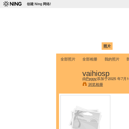
创建 Ning 网络!
爱达荷州立大学
Chinese Association of Idaho State 
首页
我的页面
成员
照片
视频
全部照片
全部相册
我的照片
vaihiosp
由
Peggy
添加于2025 年7月1
浏览相册