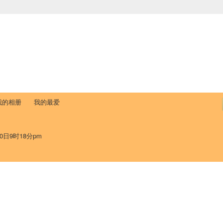
中国学生学者联谊会
University (CAISU)
论坛
博客
帮助
ISU
我的相册
我的最爱
0日9时18分pm