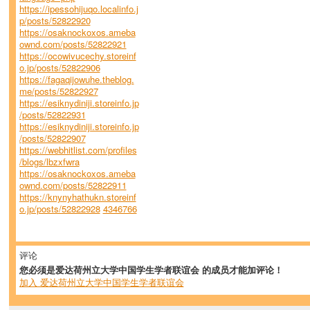
https://ipessohijuqo.localinfo.j
p/posts/52822920
https://osaknockoxos.ameba
ownd.com/posts/52822921
https://ocowivucechy.storeinf
o.jp/posts/52822906
https://fagaqijowuhe.theblog.
me/posts/52822927
https://esiknydiniji.storeinfo.jp
/posts/52822931
https://esiknydiniji.storeinfo.jp
/posts/52822907
https://webhitlist.com/profiles
/blogs/lbzxfwra
https://osaknockoxos.ameba
ownd.com/posts/52822911
https://knynyhathukn.storeinf
o.jp/posts/52822928
4346766
评论
您必须是爱达荷州立大学中国学生学者联谊会 的成员才能加评论！
加入 爱达荷州立大学中国学生学者联谊会