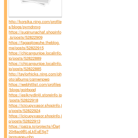
http://korsika.ning.com/profile
s/blogs/pymdnrxg
https://suqinunachaf.shopinfo
.jp/posts/52822909
https://fagaqijowuhe.theblog.
me/posts/52822915
https://chicangunipe.localinfo.
jp/posts/52822889
https://chicangunipe.localinfo.
jp/posts/52822885
http://taylorhicks.ning.com/ph
oto/albums/cqmwnpwq
https://webhitlist.com/profiles
/blogs/goirbpqd
https://esiknydiniji.storeinfo.jp
/posts/52822918
https://icicupyxasor.shopinfo.j
p/posts/52822924
https://icicupyxasor.shopinfo.j
p/posts/52822913
https://paiza.io/projects/rDarj
20r8ao9BLgLkEqE5g?
language=php