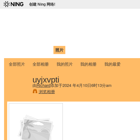
创建 Ning 网络!
爱达荷州立大学中国学生学
Chinese Association of Idaho State University (CAISU)
首页
我的页面
成员
照片
视频
论坛
博客
帮助
ISU
全部照片
全部相册
我的照片
我的相册
我的最爱
uyjxvpti
由
Richard
添加于2024 年4月10日6时13分am
浏览相册