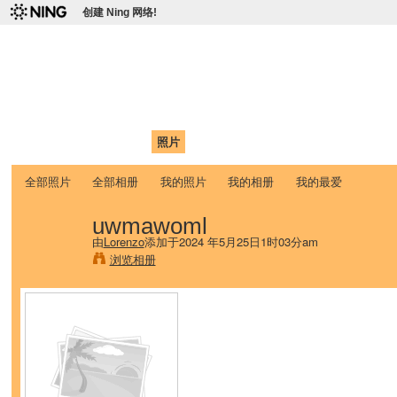
创建 Ning 网络!
爱达荷州立大学中国学生学
Chinese Association of Idaho State University (CAISU)
首页
我的页面
成员
照片
视频
论坛
博客
帮助
ISU
全部照片
全部相册
我的照片
我的相册
我的最爱
uwmawoml
由
Lorenzo
添加于2024 年5月25日1时03分am
浏览相册