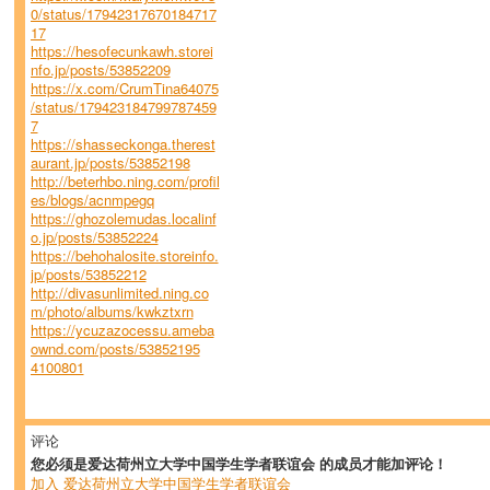
0/status/17942317670184717
17
https://hesofecunkawh.storei
nfo.jp/posts/53852209
https://x.com/CrumTina64075
/status/179423184799787459
7
https://shasseckonga.therest
aurant.jp/posts/53852198
http://beterhbo.ning.com/profil
es/blogs/acnmpegq
https://ghozolemudas.localinf
o.jp/posts/53852224
https://behohalosite.storeinfo.
jp/posts/53852212
http://divasunlimited.ning.co
m/photo/albums/kwkztxrn
https://ycuzazocessu.ameba
ownd.com/posts/53852195
4100801
评论
您必须是爱达荷州立大学中国学生学者联谊会 的成员才能加评论！
加入 爱达荷州立大学中国学生学者联谊会