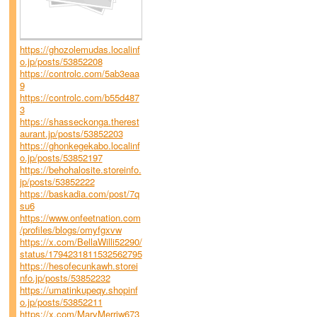
https://ghozolemudas.localinf
o.jp/posts/53852208
https://controlc.com/5ab3eaa
9
https://controlc.com/b55d487
3
https://shasseckonga.therest
aurant.jp/posts/53852203
https://ghonkegekabo.localinf
o.jp/posts/53852197
https://behohalosite.storeinfo.
jp/posts/53852222
https://baskadia.com/post/7q
su6
https://www.onfeetnation.com
/profiles/blogs/omyfgxvw
https://x.com/BellaWilli52290/
status/1794231811532562795
https://hesofecunkawh.storei
nfo.jp/posts/53852232
https://umatinkupeqy.shopinf
o.jp/posts/53852211
https://x.com/MaryMerriw673