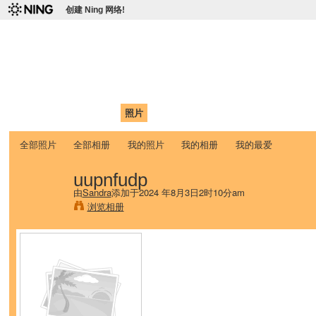
创建 Ning 网络!
爱达荷州立大学中国学生学
Chinese Association of Idaho State University (CAISU)
首页
我的页面
成员
照片
视频
论坛
博客
帮助
ISU
全部照片
全部相册
我的照片
我的相册
我的最爱
uupnfudp
由
Sandra
添加于2024 年8月3日2时10分am
浏览相册