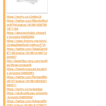
https://rentry.co/y3g6ov3i
https://twitter.com/WendyMcd
on9704/status/181961458765
1871164
https://abungyshubic.shopinf
o.jp/posts/54852955
https://open.firstory.me/story/
clzdqa29w00uj01vb6vsnf71k
https://twitter.com/VadaGarrid
87126/status/1819614168712
204507
http://beterhbo.ning.com/profil
es/blogs/pmepsifk
https://fowyknypoceq.localinf
o.jp/posts/54852951
https://twitter.com/RichardWo
o6737/status/1819614633021
583511
https://rentry.co/gv4ps6aq
https://nkoknofikuwu.shopinfo
.jp/posts/54852942
https://twitter.com/AdrianaR3
0381/status/18196141226671