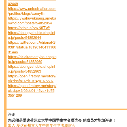
02448
https://www.onfeetnation.com
/profiles/blogs/xaorytfm
https://ywahuvuknang.ameba
ownd.com/posts/54852954
https://bitbin.it/bqxNflTW/
https://abungyshubic.shopinf
o.jp/posts/54852944
https://twitter.com/AdrianaR3
0381/status/18196146411166
31446
https://akickamamyba.shopin
fo.jp/posts/54852969
https://abungyshubic.shopinf
o.jp/posts/54852963
https://open.firstory.me/story/
clzdqafai02d101t4gz075607
https://open.firstory.me/story/
clzdqbx3i02dd01t45vsx1o75
3551269
评论
您必须是爱达荷州立大学中国学生学者联谊会 的成员才能加评论！
加入 爱达荷州立大学中国学生学者联谊会