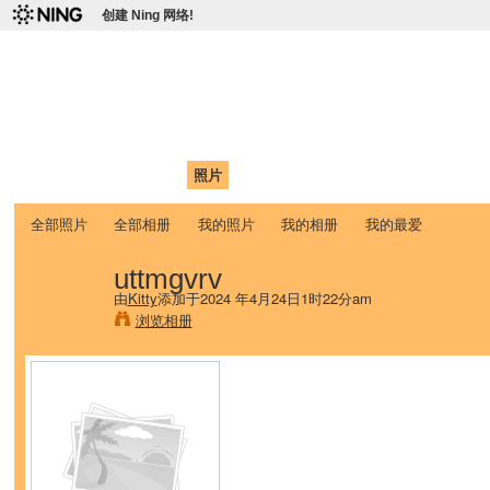
创建 Ning 网络!
爱达荷州立大学中国学生学
Chinese Association of Idaho State University (CAISU)
首页
我的页面
成员
照片
视频
论坛
博客
帮助
ISU
全部照片
全部相册
我的照片
我的相册
我的最爱
uttmgvrv
由
Kitty
添加于2024 年4月24日1时22分am
浏览相册