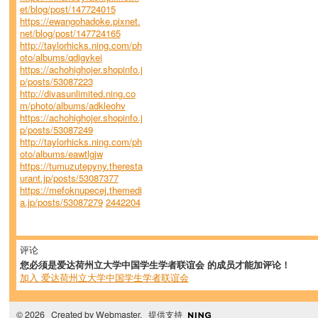
et/blog/post/147724015
https://ewangohadoke.pixnet.
net/blog/post/147724165
http://taylorhicks.ning.com/ph
oto/albums/qdigykei
https://achohighojer.shopinfo.j
p/posts/53087223
http://divasunlimited.ning.co
m/photo/albums/adkleohv
https://achohighojer.shopinfo.j
p/posts/53087249
http://taylorhicks.ning.com/ph
oto/albums/eawtlgjw
https://tumuzutepyny.theresta
urant.jp/posts/53087377
https://mefoknupecej.themedi
a.jp/posts/53087279
2442204
评论
您必须是爱达荷州立大学中国学生学者联谊会 的成员才能加评论！
加入 爱达荷州立大学中国学生学者联谊会
© 2026 Created by
Webmaster
. 提供支持