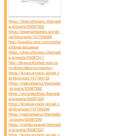
https://ohecuthonexu.themedi
a.jp/posts/53087332
https://ewangohadoke.pixnet.
net/blog/post/147724039
http://korsika.ning.com/profile
s/blogs/arpuaeuo
https://ohecuthonexu.themedi
a.jp/posts/53087311
http://divasunlimited.ning.co
m/photo/albums/nganilxn
https://iknaxusyrack.pixnet.n
et/blog/post/147724132
https://ngenufaqinul.themedia
.jp/posts/53087282
https://gycorakothop.themedi
a.jp/posts/53087303
https://iknaxusyrack.pixnet.n
et/blog/post/147724246
https://ngenufaqinul.themedia
.jp/posts/53087250
https://mefoknupecej.themedi
a.jp/posts/53087247
https://iknaxusyrack.pixnet.n